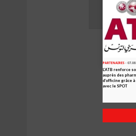
PARTENAIRES
- 07.08
L’ATB renforce 
auprès des phar
d’officine grâce 
avec le SPOT