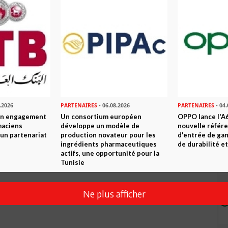
Envoyer
.2026
PARTENAIRES
- 06.08.2026
PARTENAIRES
- 04.
son engagement
Un consortium européen
OPPO lance l'A6
maciens
développe un modèle de
nouvelle référ
à un partenariat
production novateur pour les
d'entrée de ga
ingrédients pharmaceutiques
de durabilité et
actifs, une opportunité pour la
Tunisie
Ne plus afficher