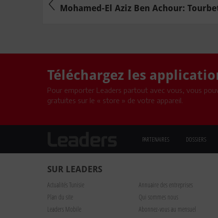
Mohamed-El Aziz Ben Achour: Tourbet
Téléchargez les applicati
Pour emporter Leaders partout avec vous, vous pouv
gratuites sur le « store » de votre appareil.
PARTENAIRES
DOSSIERS
SUR LEADERS
Actualités Tunisie
Annuaire des entreprises
Plan du site
Qui sommes nous
Leaders Mobile
Abonnez-vous au mensuel