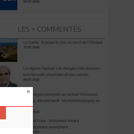
09.07.2026
LES + COMMENTÉS
La Galite : le joyau le plus au nord de l'Afrique
12.07.2026
Le régime Tayibat: Les dangers des discours
nutritionnels simplistes et non validés
09.07.2026
Hommages ponctués au recteur Mohamed
Amara, décédé lundi : les mathématiques en
deuil
03.08.2026
Ahmed Friaa - Mohamed Amara:
l’Universitaire exemplaire
04.08.2026