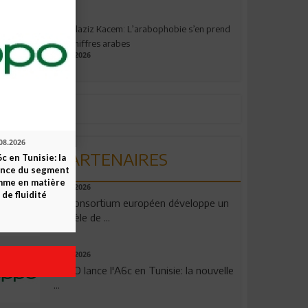
Abdelaziz Kacem: L’arabophobie s’en prend
aux chiffres arabes
09.07.2026
08.2026
PARTENAIRES
c en Tunisie: la
ence du segment
mme en matière
06.08.2026
 de fluidité
Un consortium européen développe un
modèle de ...
04.08.2026
OPPO lance l'A6c en Tunisie: la nouvelle
...