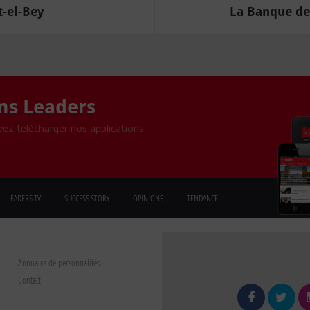
-el-Bey
La Banque de 
ons Leaders
ez télécharger nos applications
LEADERS TV
SUCCESS STORY
OPINIONS
TENDANCE
Annuaire de personnalités
Contact