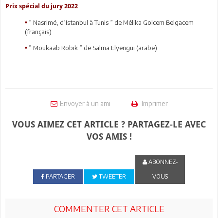
Prix spécial du jury 2022
” Nasrimé, d’Istanbul à Tunis ” de Mélika Golcem Belgacem
•
(français)
” Moukaab Robik ” de Salma Elyengui (arabe)
•
Envoyer à un ami
Imprimer
VOUS AIMEZ CET ARTICLE ? PARTAGEZ-LE AVEC
VOS AMIS !
ABONNEZ-
PARTAGER
TWEETER
VOUS
COMMENTER CET ARTICLE