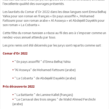
l’excellente qualité des ouvrages présentés.
Les lauréats du Comar d’Or 2022 dans les deux langues sont Emna Belhaj
Yahia pour son roman en français « En pays assoiffé », Mohamed
Fattoumi pour son roman arabe « Al Asswya » et Abdejelil Dayekhi pour
son roman « La Cobanta ».
Cette fête du roman tunisien a réussi au fil des ans à s’imposer comme un
rendez-vous annuel attendu par tous.
Les prix remis ont été décernés par les jurys sont repartis comme suit :
Comar d’Or 2022
” En pays assoiffé ” d’Emna Belhaj Yahia
•
“Al Asswya” de Mohamed Fattoumi (arabe)
•
” La Cobanta ” de Abdejelil Dayekhi (arabe)
•
Prix découverte 2022
” La Battante ” de Lamine Kallel (français)
•
” Le Carnaval des trois singes ” de Walid Ahmed Ferchichi
•
(arabe)