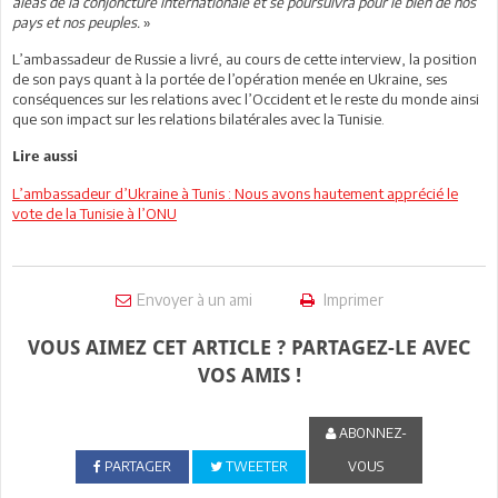
aléas de la conjoncture internationale et se poursuivra pour le bien de nos
pays et nos peuples.
»
L’ambassadeur de Russie a livré, au cours de cette interview, la position
de son pays quant à la portée de l’opération menée en Ukraine, ses
conséquences sur les relations avec l’Occident et le reste du monde ainsi
que son impact sur les relations bilatérales avec la Tunisie.
Lire aussi
L’ambassadeur d’Ukraine à Tunis : Nous avons hautement apprécié le
vote de la Tunisie à l’ONU
Envoyer à un ami
Imprimer
VOUS AIMEZ CET ARTICLE ? PARTAGEZ-LE AVEC
VOS AMIS !
ABONNEZ-
PARTAGER
TWEETER
VOUS