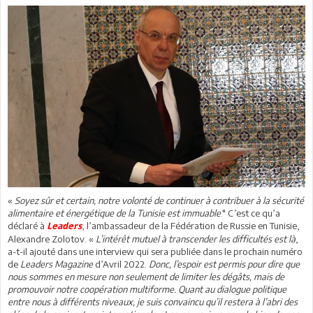
«
Soyez sûr et certain, notre volonté de continuer à contribuer à la sécurité
alimentaire et énergétique de la Tunisie est immuable
." C’est ce qu’a
déclaré à
, l’ambassadeur de la Fédération de Russie en Tunisie,
Leaders
Alexandre Zolotov. «
L’intérêt mutuel à transcender les difficultés est là
,
a-t-il ajouté dans une interview qui sera publiée dans le prochain numéro
de
Leaders Magazine
d’Avril 2022.
Donc, l’espoir est permis pour dire que
nous sommes en mesure non seulement de limiter les dégâts, mais de
promouvoir notre coopération multiforme. Quant au dialogue politique
entre nous à différents niveaux, je suis convaincu qu’il restera à l’abri des