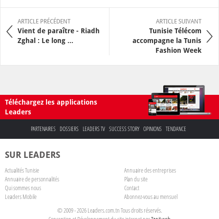
ARTICLE PRÉCÉDENT
ARTICLE SUIVANT
Vient de paraître - Riadh
Tunisie Télécom
Zghal : Le long ...
accompagne la Tunis
Fashion Week
Téléchargez les applications
Leaders
PARTENAIRES
DOSSIERS
LEADERS TV
SUCCESS STORY
OPINIONS
TENDANCE
SUR LEADERS
Actualités Tunisie
Annuaire des entreprises
Annuaire de personnalités
Plan du site
Qui sommes nous
Contact
Leaders Mobile
Abonnez-vous au mensuel
© 2009 - 2026 Leaders.com.tn Tous droits réservés.
Conception et Développement du site internet par
Tanit web