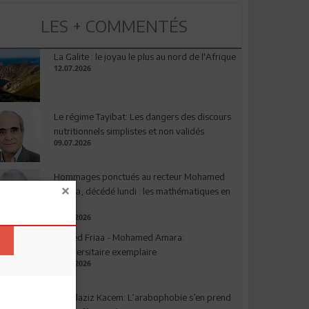
LES + COMMENTÉS
La Galite : le joyau le plus au nord de l'Afrique
12.07.2026
Le régime Tayibat: Les dangers des discours
nutritionnels simplistes et non validés
09.07.2026
Hommages ponctués au recteur Mohamed
Amara, décédé lundi : les mathématiques en
deuil
03.08.2026
Ahmed Friaa - Mohamed Amara:
l’Universitaire exemplaire
04.08.2026
Abdelaziz Kacem: L’arabophobie s’en prend