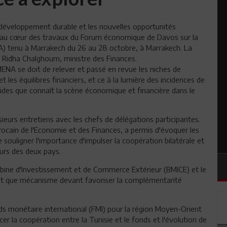
e développement durable et les nouvelles opportunités
 au cœur des travaux du Forum économique de Davos sur la
A) tenu à Marrakech du 26 au 28 octobre, à Marrakech. La
 Ridha Chalghoum, ministre des Finances.
MENA se doit de relever et passé en revue les niches de
 les équilibres financiers, et ce à la lumière des incidences de
apides que connaît la scène économique et financière dans le
ieurs entretiens avec les chefs de délégations participantes.
ocain de l'Economie et des Finances, a permis d'évoquer les
de souligner l'importance d'impulser la coopération bilatérale et
eurs des deux pays.
ébine d'Investissement et de Commerce Extérieur (BMICE) et le
tant que mécanisme devant favoriser la complémentarité
s monétaire international (FMI) pour la région Moyen-Orient
cer la coopération entre la Tunisie et le fonds et l'évolution de