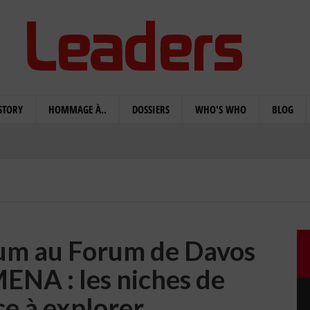
STORY
HOMMAGE À..
DOSSIERS
WHO'S WHO
BLOG
um au Forum de Davos
MENA : les niches de
ce à explorer