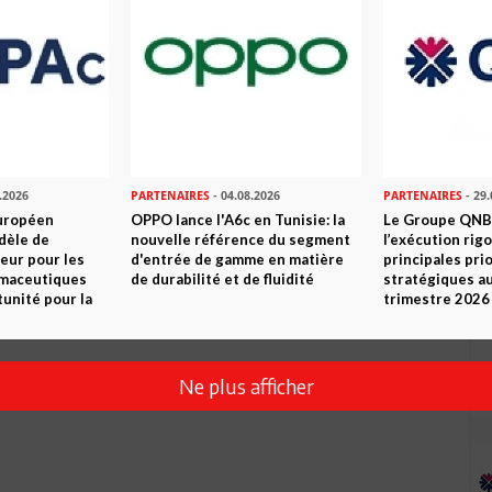
.2026
PARTENAIRES
- 04.08.2026
PARTENAIRES
- 29.
uropéen
OPPO lance l'A6c en Tunisie: la
Le Groupe QNB
dèle de
nouvelle référence du segment
l’exécution rig
eur pour les
d'entrée de gamme en matière
principales pri
rmaceutiques
de durabilité et de fluidité
stratégiques a
tunité pour la
trimestre 2026
Ne plus afficher