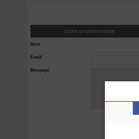
Ecrire un commentaire
Nom
Email
Message