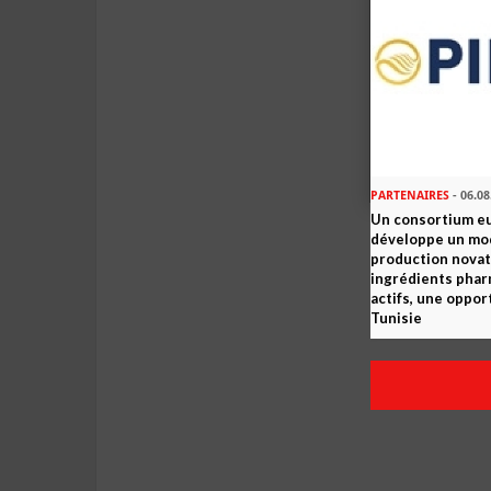
PARTENAIRES
- 06.08
Un consortium e
développe un mo
production novat
ingrédients pha
actifs, une oppor
Tunisie