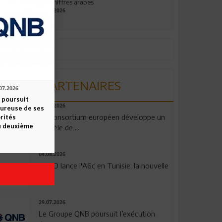
aux chiffres arabes
09.07.2026
PARTENAIRES
07.2026
 poursuit
06.08.2026
oureuse de ses
Un consortium européen développe un
orités
u deuxième
modèle de ...
04.08.2026
OPPO lance l'A6c en Tunisie: la nouvelle
...
29.07.2026
Le Groupe QNB poursuit l’exécution