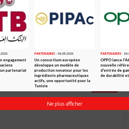
Commenter
.2026
PARTENAIRES
- 06.08.2026
PARTENAIRES
- 04.
son engagement
Un consortium européen
OPPO lance l'A6
maciens
développe un modèle de
nouvelle référ
à un partenariat
production novateur pour les
d'entrée de ga
ingrédients pharmaceutiques
de durabilité et
actifs, une opportunité pour la
Tunisie
Envoyer
Ne plus afficher