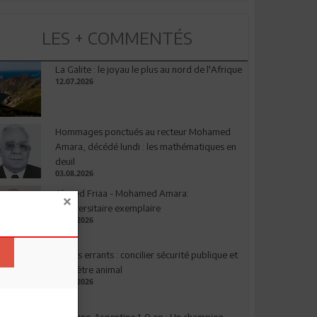
LES + COMMENTÉS
La Galite : le joyau le plus au nord de l'Afrique
12.07.2026
Hommages ponctués au recteur Mohamed
Amara, décédé lundi : les mathématiques en
deuil
03.08.2026
Ahmed Friaa - Mohamed Amara:
l’Universitaire exemplaire
04.08.2026
Chiens errants : concilier sécurité publique et
bien-être animal
17.07.2026
Espagne-Argentine 1-0 ap : Un champion