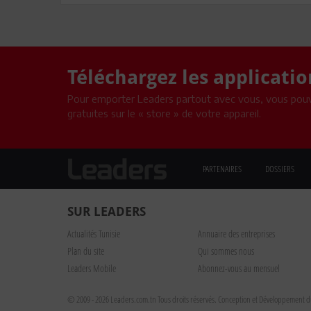
Téléchargez les applicati
Pour emporter Leaders partout avec vous, vous pouv
gratuites sur le « store » de votre appareil.
PARTENAIRES
DOSSIERS
SUR LEADERS
Actualités Tunisie
Annuaire des entreprises
Plan du site
Qui sommes nous
Leaders Mobile
Abonnez-vous au mensuel
© 2009 - 2026 Leaders.com.tn Tous droits réservés.
Conception et Développement du