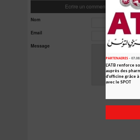
Ecrire un commentaire
Nom
Email
Message
PARTENAIRES
- 07.08
L’ATB renforce 
auprès des phar
d’officine grâce 
avec le SPOT