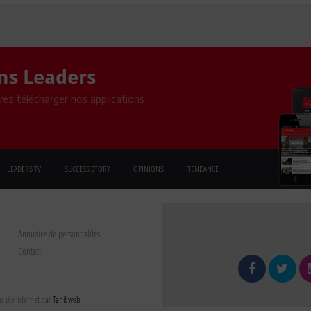
ons Leaders
ez télécharger nos applications
LEADERS TV
SUCCESS STORY
OPINIONS
TENDANCE
Annuaire de personnalités
Contact
 site internet par
Tanit web