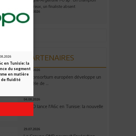
valeureux, un finaliste absent
19.07.2026
PARTENAIRES
08.2026
c en Tunisie: la
ence du segment
06.08.2026
mme en matière
Un consortium européen développe un
 de fluidité
modèle de ...
04.08.2026
OPPO lance l'A6c en Tunisie: la nouvelle
...
29.07.2026
Le Groupe QNB poursuit l’exécution