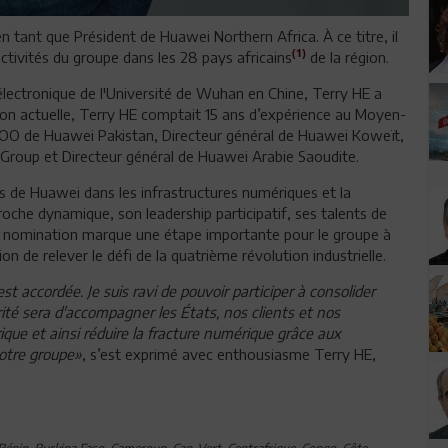
 tant que Président de Huawei Northern Africa. À ce titre, il
(1)
ctivités du groupe dans les 28 pays africains
de la région.
 électronique de l'Université de Wuhan en Chine, Terry HE a
on actuelle, Terry HE comptait 15 ans d’expérience au Moyen-
COO de Huawei Pakistan, Directeur général de Huawei Koweït,
 Group et Directeur général de Huawei Arabie Saoudite.
s de Huawei dans les infrastructures numériques et la
oche dynamique, son leadership participatif, ses talents de
sa nomination marque une étape importante pour le groupe à
on de relever le défi de la quatrième révolution industrielle.
t accordée. Je suis ravi de pouvoir participer à consolider
ité sera d'accompagner les États, nos clients et nos
que et ainsi réduire la fracture numérique grâce aux
notre groupe»
, s’est exprimé avec enthousiasme Terry HE,
 Bénin, Burkina Faso, Cameroun, Cap-Vert, Centrafrique, Congo, Côte