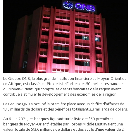
Le Groupe QNB, la plus grande institution financière au Moyen-Orient et
en Afrique, est classé en tête de liste Forbes des 50 meilleures banques
du Moyen-Orient, qui compte les géants bancaires de la région ayant
contribué à stimuler le développement des économies de la région.
Le Groupe QNB a occupé la première place avec un chiffre d'affaires de
13,5 milliards de dollars et des bénéfices totalisant 3,3 milliards de dollars.
Au 6 juin 2021, les banques figurant sur la liste des "50 premières
banques du Moyen-Orient" établie par Forbes Middle East avaient une
valeur totale de 513,6 milliards de dollars et des actifs d'une valeur de 2