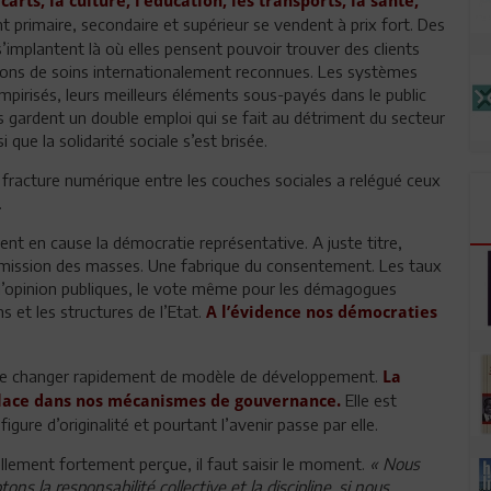
ts, la culture, l’éducation, les transports, la santé,
 primaire, secondaire et supérieur se vendent à prix fort. Des
s’implantent là où elles pensent pouvoir trouver des clients
tions de soins internationalement reconnues. Les systèmes
vampirisés, leurs meilleurs éléments sous-payés dans le public
ils gardent un double emploi qui se fait au détriment du secteur
i que la solidarité sociale s’est brisée.
a fracture numérique entre les couches sociales a relégué ceux
.
ent en cause la démocratie représentative. A juste titre,
umission des masses. Une fabrique du consentement. Les taux
s l’opinion publiques, le vote même pour les démagogues
ns et les structures de l’Etat.
A l’évidence nos démocraties
 de changer rapidement de modèle de développement.
La
Elle est
 place dans nos mécanismes de gouvernance.
igure d’originalité et pourtant l’avenir passe par elle.
ellement fortement perçue, il faut saisir le moment.
« Nous
 la responsabilité collective et la discipline, si nous