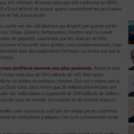
nt pas été retenues. N’avons-nous pas été confronté au MERS-
s’il est difficile de prévoir quand surviendront les prochaines
e ne fait aucun doute.
la courte vue des ultralibéraux qui dirigent une grande partie
son, Orbàn, Duterte, Netanyahou, Poutine and Co soient
rler de grippette saisonnière que les chaleurs de l’été
’économie et la santé alors qu’elles sont complémentaires, mais
embourbés dans des explications farfelues. Le drame est que le
ecteurs.
Avant la crise
crises profitent souvent aux plus puissants.
 à eux seuls plus de 500 milliards de US$. Rien qu’en
llions de dollars en quelques minutes. Eux ont compris que la
x États-Unis, alors même que 26 millions d’Américains ont
lée des milliardaires a augmenté de 308 milliards de dollars.»
 tous les pays du monde. Sacrosainte loi du marché impose !
amilles sans ressources sont pris en charge par les systèmes
journée les institutions publiques s’en sont certainement rendu
 de nobles intentions comme
«La société plutôt que le profit au