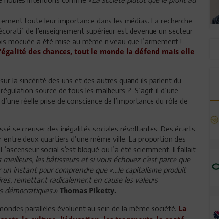
tement toute leur importance dans les médias. La recherche
écoratif de l’enseignement supérieur est devenue un secteur
efois moquée a été mise au même niveau que l’armement !
’égalité des chances, tout le monde la défend mais elle
r la sincérité des uns et des autres quand ils parlent du
érégulation source de tous les malheurs ? S’agit-il d’une
d’une réelle prise de conscience de l’importance du rôle de
ssé se creuser des inégalités sociales révoltantes. Des écarts
r entre deux quartiers d’une même ville. La proportion des
L’ascenseur social s’est bloqué ou l’a été sciemment. Il fallait
 meilleurs, les bâtisseurs et si vous échouez c’est parce que
ter un instant pour comprendre que «…le capitalisme produit
res, remettant radicalement en cause les valeurs
tés démocratiques.»
Thomas Piketty.
mondes parallèles évoluent au sein de la même société.
La