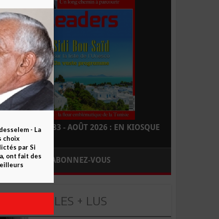
LEADERS N° 183 - AOÛT 2026 : EN KIOSQUE
esselem - La
s choix
ctés par Si
 ont fait des
ABONNEZ-VOUS
eilleurs
LES + LUS