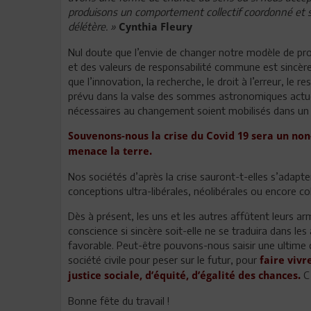
produisons un comportement collectif coordonné et 
délétère. »
Cynthia Fleury
Nul doute que l’envie de changer notre modèle de prod
et des valeurs de responsabilité commune est sincère
que l’innovation, la recherche, le droit à l’erreur, le 
prévu dans la valse des sommes astronomiques actuel
nécessaires au changement soient mobilisés dans un
Souvenons-nous la crise du Covid 19 sera un no
menace la terre.
Nos sociétés d’après la crise sauront-t-elles s’adap
conceptions ultra-libérales, néolibérales ou encore col
Dès à présent, les uns et les autres affûtent leurs arm
conscience si sincère soit-elle ne se traduira dans le
favorable. Peut-être pouvons-nous saisir une ultime c
société civile pour peser sur le futur, pour
faire vivr
C’
justice sociale, d’équité, d’égalité des chances.
Bonne fête du travail !