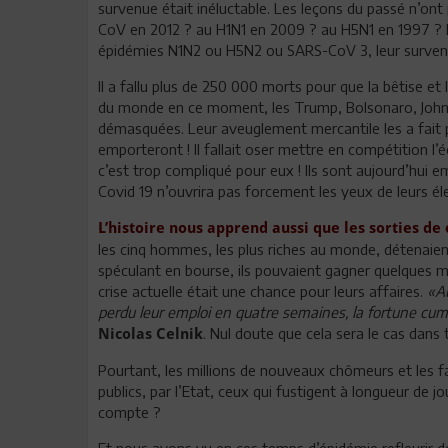
survenue était inéluctable. Les leçons du passé n’o
CoV en 2012 ? au H1N1 en 2009 ? au H5N1 en 1997 ? Et 
épidémies N1N2 ou H5N2 ou SARS-CoV 3, leur survenu
Il a fallu plus de 250 000 morts pour que la bêtise et 
du monde en ce moment, les Trump, Bolsonaro, John
démasquées. Leur aveuglement mercantile les a fait pa
emporteront ! Il fallait oser mettre en compétition l
c’est trop compliqué pour eux ! Ils sont aujourd’hui 
Covid 19 n’ouvrira pas forcement les yeux de leurs él
L’histoire nous apprend aussi que les sorties de 
les cinq hommes, les plus riches au monde, détenaient
spéculant en bourse, ils pouvaient gagner quelques mi
crise actuelle était une chance pour leurs affaires.
«Au
perdu leur emploi en quatre semaines, la fortune cumu
. Nul doute que cela sera le cas dans
Nicolas Celnik
Pourtant, les millions de nouveaux chômeurs et les f
publics, par l’Etat, ceux qui fustigent à longueur de 
compte ?
Et nous avons vu en ces temps d’épidémie refleurir