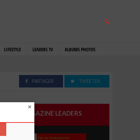
LIFESTYLE
LEADERS TV
ALBUMS PHOTOS
PARTAGER
TWEETER
MAGAZINE LEADERS