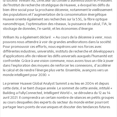
la société. William Xu, Directeur du conseil d'administration et Président
de l'Institut de recherche stratégique de Huawei, a évoqué les défis du
bien-être social pour la prochaine décennie, notamment le vieillissement
des populations et l’augmentation de la consommation énergétique.
Huawei oriente également ses recherches sur la 5.5G, la fibre optique
nanométrique, l’optimisation des réseaux, la puissance de calcul, l’IA, le
stockage de données, l’e-santé, et les économies d’énergie.
William Xu a également déclaré : « Au cours de la décennie à venir, nous
pouvons nous attendre à voir de grandes améliorations dans la société.
Pour promouvoir ces efforts, nous espérons unir nos forces avec
différentes industries, universités, instituts de recherche et développeurs
d'applications afin de relever les défis universels auxquels l'humanité est
confrontée. Grâce à une vision commune, nous avons tous un rôle à jouer
dans l’exploration des moyens de renforcer les connexions, d’accélérer
le calcul et de rendre l’énergie plus verte. Ensemble, avançons vers un
monde intelligent pour 2030. »
Le premier Huawei Global Analyst Summit a eu lieu en 2004 et depuis
cette date, il se tient chaque année. Le sommet de cette année, intitulé «
Building a FullyConnected, Intelligent World », se déroulera du 12 au 14
avril 2021. Il comprendra un certain nombre de séances en petits groupes
au cours desquelles des experts du secteur du monde entier pourront
partager leurs points de vue uniques et discuter des tendances futures.