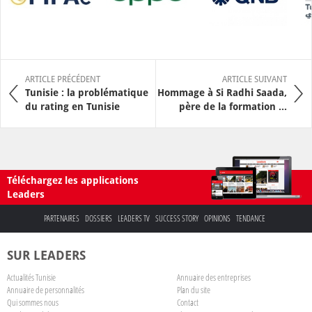
ARTICLE PRÉCÉDENT
ARTICLE SUIVANT
Tunisie : la problématique
Hommage à Si Radhi Saada,
du rating en Tunisie
père de la formation ...
Téléchargez les applications
Leaders
PARTENAIRES
DOSSIERS
LEADERS TV
SUCCESS STORY
OPINIONS
TENDANCE
SUR LEADERS
Actualités Tunisie
Annuaire des entreprises
Annuaire de personnalités
Plan du site
Qui sommes nous
Contact