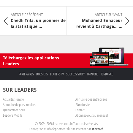
ARTICLE PRÉCÉDENT
ARTICLE SUIVANT
Chedli Trifa, un pionnier de
Mohamed Ennaceur
la statistique ...
revient à Carthage… ...
Téléchargez les applications
Leaders
PARTENAIRES
DOSSIERS
LEADERS TV
SUCCESS STORY
OPINIONS
TENDANCE
SUR LEADERS
Actualités Tunisie
Annuaire des entreprises
Annuaire de personnalités
Plan du site
Qui sommes nous
Contact
Leaders Mobile
Abonnez-vous au mensuel
© 2009 - 2026 Leaders.com.tn Tous droits réservés.
Conception et Développement du site internet par
Tanit web