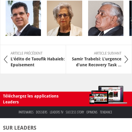
ARTICLE PRÉCÉDENT
ARTICLE SUIVANT
L'édito de Taoufik Habaieb:
Samir Trabelsi: L’urgence
Epuisement
d’une Recovery Task ...
Téléchargez les applications
Leaders
PARTENAIRES
DOSSIERS
LEADERS TV
SUCCESS STORY
OPINIONS
TENDANCE
SUR LEADERS