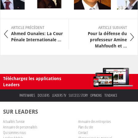
ARTICLE PRÉCÉDENT
ARTICLE SUIVANT
Ahmed Ounaïes: La Cour
Pour la défense du
Pénale Internationale ...
professeur Amine
Mahfoudh et ...
Téléchargez les applications
Leaders
PARTENAIRES
DOSSIERS
LEADERS TV
SUCCESS STORY
OPINIONS
TENDANCE
SUR LEADERS
Actualités Tunisie
Annuaire des entreprises
Annuaire de personnalités
Plan du site
Qui sommes nous
Contact
Leaders Mobile
Abonnez-vous au mensuel