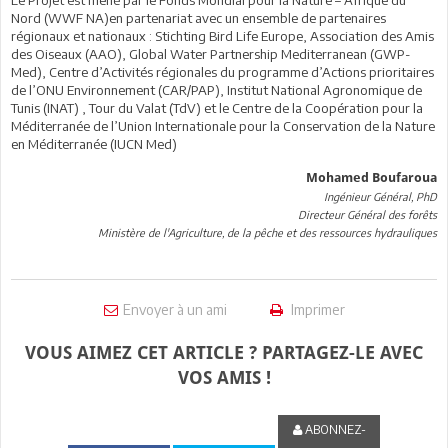
Le Projet est mené par le Fonds Mondial pour la Nature – Afrique du
Nord (WWF NA)en partenariat avec un ensemble de partenaires
régionaux et nationaux : Stichting Bird Life Europe, Association des Amis
des Oiseaux (AAO), Global Water Partnership Mediterranean (GWP-
Med), Centre d’Activités régionales du programme d’Actions prioritaires
de l’ONU Environnement (CAR/PAP), Institut National Agronomique de
Tunis (INAT) , Tour du Valat (TdV) et le Centre de la Coopération pour la
Méditerranée de l’Union Internationale pour la Conservation de la Nature
en Méditerranée (IUCN Med)
Mohamed Boufaroua
Ingénieur Général, PhD
Directeur Général des forêts
Ministère de l'Agriculture, de la pêche et des ressources hydrauliques
Envoyer à un ami
Imprimer
VOUS AIMEZ CET ARTICLE ? PARTAGEZ-LE AVEC
VOS AMIS !
ABONNEZ-