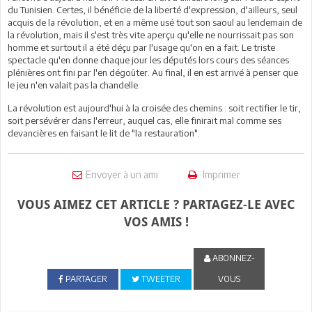
du Tunisien. Certes, il bénéficie de la liberté d'expression, d'ailleurs, seul
acquis de la révolution, et en a même usé tout son saoul au lendemain de
la révolution, mais il s'est très vite aperçu qu'elle ne nourrissait pas son
homme et surtout il a été déçu par l'usage qu'on en a fait. Le triste
spectacle qu'en donne chaque jour les députés lors cours des séances
plénières ont fini par l'en dégoûter. Au final, il en est arrivé à penser que
le jeu n'en valait pas la chandelle.
La révolution est aujourd'hui à la croisée des chemins : soit rectifier le tir,
soit persévérer dans l'erreur, auquel cas, elle finirait mal comme ses
devancières en faisant le lit de "la restauration".
Envoyer à un ami
Imprimer
VOUS AIMEZ CET ARTICLE ? PARTAGEZ-LE AVEC
VOS AMIS !
ABONNEZ-
PARTAGER
TWEETER
VOUS