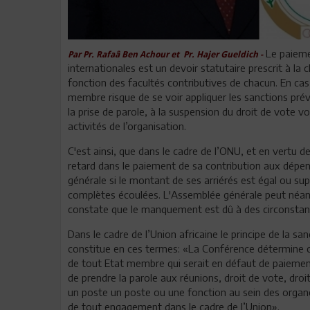
Le paieme
Par Pr. Rafaâ Ben Achour et Pr. Hajer Gueldich -
internationales est un devoir statutaire prescrit à l
fonction des facultés contributives de chacun. En cas
membre risque de se voir appliquer les sanctions prévue
la prise de parole, à la suspension du droit de vote vo
activités de l’organisation.
C'est ainsi, que dans le cadre de l’ONU, et en vertu d
retard dans le paiement de sa contribution aux dépen
générale si le montant de ses arriérés est égal ou sup
complètes écoulées. L'Assemblée générale peut néanm
constate que le manquement est dû à des circonstan
Dans le cadre de l’Union africaine le principe de la san
constitue en ces termes: «La Conférence détermine c
de tout Etat membre qui serait en défaut de paiement 
de prendre la parole aux réunions, droit de vote, dro
un poste un poste ou une fonction au sein des organes
de tout engagement dans le cadre de l’Union».