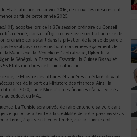
ar le Etats africains en janvier 2016, de nouvelles mesures ont
ence partir de cette année 2020.
.1101), adoptée lors de la 37e session ordinaire du Conseil
utif a décidé, dans d’infliger un avertissement à l’adresse de
on ordinaire consistant dans la privation de la prise de parole
t pas le seul pays concerné. Sont concernées également : le
, la Mauritanie, la République Centrafrique, Djibouti, la
ger, le Sénégal, la Tanzanie, Eswatini, la Guinée Bissau et
s 55 Etats membres de l’Union africaine.
isienne, le Ministre des affaires étrangères a déclaré, devant
écessaires de la part du Ministère des finances. Ainsi, la
 titre de 2020, car le Ministère des finances n’a pas versé a
rs au budget du MAE.
équence. La Tunisie sera privée de faire entendre sa voix dans
ence qui porte atteinte à la crédibilité de notre pays vis-à-vis
 affirme, à qui veut bien entendre, que la Tunisie doit
 au plus vite de sa contribution pour éviter les désagréments