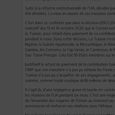
Suite à la réforme institutionnelle de l’UA, décidée p
été décidées. La mise en œuvre de ces mesures comm
C’est dans ce contexte que dans la décision (EX.CL/Dec
exécutif des 13 et 14 octobre 2020 que le Conseil exéc
la Tunisie, pour retard dans paiement de sa contributi
pendant 6 mois. Dans cette décision, La Tunisie n’es
Nigéria, la Guinée équatoriale, le Mozambique, le Bénin
Gambie, les Comores, la Cap Verde, le Cameroun, le Ni
Sao Tome Principe. Cela fait 18 Etats membres sur le
Justifiant le retard de paiement de la contribution tun
l’ARP que son ministère n’a pas pu obtenir les fonds n
Tunisie n’a pas pu s’acquitter de ses engagements, au
somme, somme toute modique de18 millions de dina
Il s’agit là, d’une négligence grave et lourde en cons
les réunions de l’UA pendant six mois. C’est une néglig
de l’ensemble des organes de l’Union au moment où on
promouvoir et renforcer ses relations avec l’Afrique.
Nous formulons l’espoir de voir la Tunisie s’acquitter