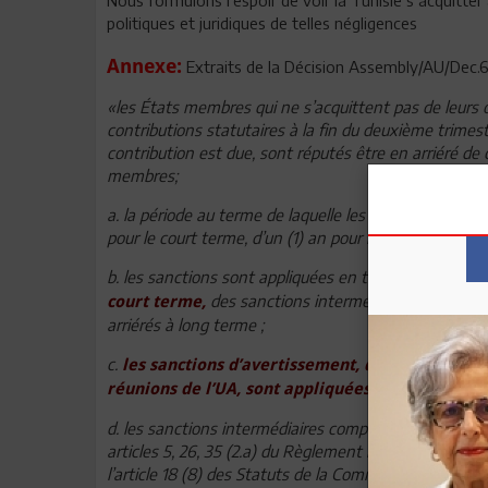
politiques et juridiques de telles négligences
Annexe:
Extraits de la Décision Assembly/AU/Dec.6
«les États membres qui ne s’acquittent pas de leurs 
contributions statutaires à la fin du deuxième trimest
contribution est due, sont réputés être en arriéré de
membres;
a. la période au terme de laquelle les Etats membres 
pour le court terme, d’un (1) an pour la période interm
b. les sanctions sont appliquées en trois étapes, à sa
des sanctions intermédiaires pour les 
court terme,
arriérés à long terme ;
c.
les sanctions d’avertissement, qui privent les
réunions de l’UA, sont appliquées à ceux qui ac
d. les sanctions intermédiaires comprennent toutes les
articles 5, 26, 35 (2.a) du Règlement intérieur de la C
l’article 18 (8) des Statuts de la Commission, et la s