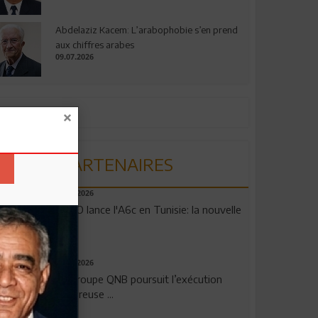
Abdelaziz Kacem: L’arabophobie s’en prend
aux chiffres arabes
09.07.2026
PARTENAIRES
04.08.2026
OPPO lance l'A6c en Tunisie: la nouvelle
...
29.07.2026
Le Groupe QNB poursuit l’exécution
rigoureuse ...