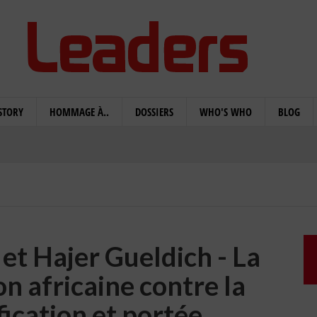
STORY
HOMMAGE À..
DOSSIERS
WHO'S WHO
BLOG
et Hajer Gueldich - La
on africaine contre la
fication et portée