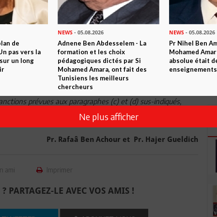
l’Union ; Ext/Assembly/AU/Dec.3(XI)
e l’Union;
NEWS
- 05.08.2026
NEWS
- 05.08.2026
plan de
Adnene Ben Abdesselem - La
Pr Nihel Ben Am
s des missions d’observation électorale, des missions
n pas vers la
formation et les choix
Mohamed Amara:
vités à toute réunion organisée par l’Union ;
sur un long
pédagogiques dictés par Si
absolue était d
ir
Mohamed Amara, ont fait des
enseignements 
ersonnel élu et non-élu y compris les consultants, les
Tunisiens les meilleurs
chercheurs
nctions prévues aux paragraphes (c) et (d) sus-indiqués,
rieur de la Conférence et ainsi que la suspension du droit de
Ne plus afficher
Union.
Pr. Rafaâ Ben Achour et Pr. Hajer Gueldich
n ami
Imprimer
 ? PARTAGEZ-LE AVEC VOS AMIS !