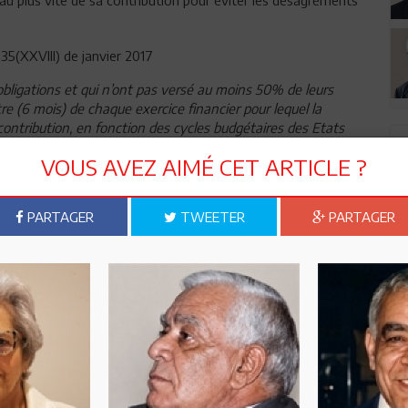
35(XXVIII) de janvier 2017
obligations et qui n’ont pas versé au moins 50% de leurs
re (6 mois) de chaque exercice financier pour lequel la
 contribution, en fonction des cycles budgétaires des Etats
VOUS AVEZ AIMÉ CET ARTICLE ?
sont considérés en arriérés de contribution est de six (6) mois
édiaire et de deux (2) ans pour le long terme ;
PARTAGER
TWEETER
PARTAGER
voir:
des sanctions d’avertissement pour les arriérés à
arriérés à moyen terme et des sanctions complètes pour les
 États membres de leur droit à la parole au cours des
cusent des arriérés de paiement à court terme;
 sanctions prévues à l’article 23(1) de l’Acte constitutif, aux
onférence, à l’article 78 (6) du Règlement financier de l’UA et à
uspension du droit des États membres à: