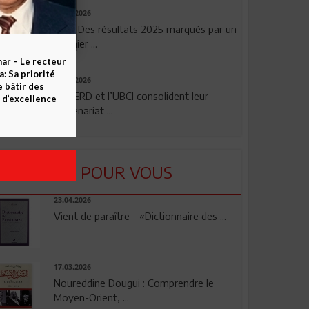
29.07.2026
TSB: Des résultats 2025 marqués par un
premier ...
ar – Le recteur
 Sa priorité
24.07.2026
e bâtir des
La BERD et l’UBCI consolident leur
d’excellence
partenariat ...
LU POUR VOUS
23.04.2026
Vient de paraître - «Dictionnaire des ...
17.03.2026
Noureddine Dougui : Comprendre le
Moyen-Orient, ...