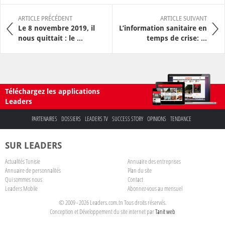
ARTICLE PRÉCÉDENT
ARTICLE SUIVANT
Le 8 novembre 2019, il
L’information sanitaire en
nous quittait : le ...
temps de crise: ...
Téléchargez les applications
Leaders
PARTENAIRES
DOSSIERS
LEADERS TV
SUCCESS STORY
OPINIONS
TENDANCE
SUR LEADERS
Actualités Tunisie
Annuaire des entreprises
Annuaire de personnalités
Plan du site
Qui sommes nous
Contact
Leaders Mobile
Abonnez-vous au mensuel
© 2009 - 2026 Leaders.com.tn Tous droits réservés.
Conception et Développement du site internet par
Tanit web