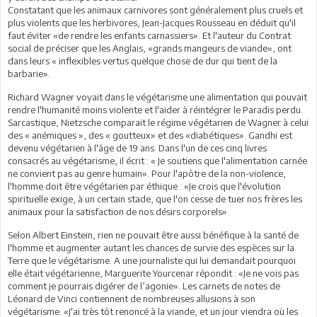
Constatant que les animaux carnivores sont généralement plus cruels et
plus violents que les herbivores, Jean-Jacques Rousseau en déduit qu'il
faut éviter «de rendre les enfants carnassiers». Et l'auteur du Contrat
social de préciser que les Anglais, «grands mangeurs de viande», ont
dans leurs « inflexibles vertus quelque chose de dur qui tient de la
barbarie».
Richard Wagner voyait dans le végétarisme une alimentation qui pouvait
rendre l'humanité moins violente et l'aider à réintégrer le Paradis perdu.
Sarcastique, Nietzsche comparait le régime végétarien de Wagner à celui
des « anémiques », des « goutteux» et des «diabétiques». Gandhi est
devenu végétarien à l'âge de 19 ans. Dans l'un de ces cinq livres
consacrés au végétarisme, il écrit : « Je soutiens que l'alimentation carnée
ne convient pas au genre humain». Pour l'apôtre de la non-violence,
l'homme doit être végétarien par éthique : «Je crois que l'évolution
spirituelle exige, à un certain stade, que l'on cesse de tuer nos frères les
animaux pour la satisfaction de nos désirs corporels».
Selon Albert Einstein, rien ne pouvait être aussi bénéfique à la santé de
l'homme et augmenter autant les chances de survie des espèces sur la
Terre que le végétarisme. A une journaliste qui lui demandait pourquoi
elle était végétarienne, Marguerite Yourcenar répondit : «Je ne vois pas
comment je pourrais digérer de l’agonie». Les carnets de notes de
Léonard de Vinci contiennent de nombreuses allusions à son
végétarisme. «J'ai très tôt renoncé à la viande, et un jour viendra où les