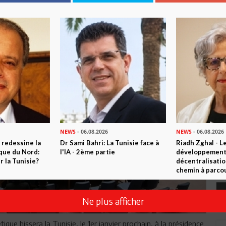
NEWS
- 06.08.2026
NEWS
- 06.08.2026
 redessine la
Dr Sami Bahri: La Tunisie face à
Riadh Zghal - L
ique du Nord:
l'IA - 2ème partie
développement:
 la Tunisie?
décentralisatio
chemin à parcou
Ne plus afficher
ique hissera la Tunisie, le 1er janvier prochain, à la présidence