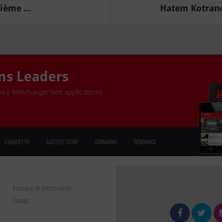
ième ...
Hatem Kotrane 
ons Leaders
ez télécharger nos applications
LEADERS TV
SUCCESS STORY
OPINIONS
TENDANCE
Annuaire de personnalités
Contact