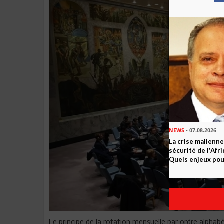
NEWS
- 07.08.2026
La crise malienne
sécurité de l'Afr
Quels enjeux pour
Le principe de la rotation mensuelle par ordre alphabét