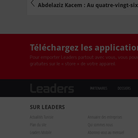
Abdelaziz Kacem : Au quatre-vingt-six
Téléchargez les applicati
Pour emporter Leaders partout avec vous, vous pouv
gratuites sur le « store » de votre appareil.
PARTENAIRES
DOSSIERS
SUR LEADERS
Actualités Tunisie
Annuaire des entreprises
Plan du site
Qui sommes nous
Leaders Mobile
Abonnez-vous au mensuel