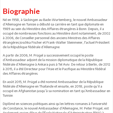
Biographie
Né en 1958, à Säckingen au Bade-Wurtemberg, le nouvel Ambassadeur
d’Allemagne en Tunisie a débuté sa carrière en tant que diplomate en
1989 au sein du Ministère des Affaires étrangères à Bonn. Depuis, il a
occupé de nombreuses fonctions au Ministère dont notamment, de 2002
à 2006, de Conseiller personnel des anciens Ministres des Affaires
étrangères Joschka Fischer et Frank-Walter Steinmeier, l'actuel Président
de la République fédérale d’Allemagne.
A partir de 2006, M. Prügel a successivement occupé le poste
d’Ambassadeur adjoint de la mission diplomatique de la République
fédérale d’Allemagne à Ankara puis à Tel Aviv. De retour à Berlin, de 2012
à 2015, il a été Directeur pour l'Asie et le Pacifique au Ministère fédéral
des Affaires étrangères.
En août 2015, M. Prügel a été nommé Ambassadeur de la République
fédérale d'Allemagne en Thaïlande et ensuite, en 2018, poste qu’il a
occupé en Afghanistan jusqu’à sa nomination en tant qu’Ambassadeur en
Tunisie.
Diplômé en sciences politiques ainsi qu’en lettres romanes à l'université
de Constance, le nouvel Ambassadeur d’Allemagne, M. Peter Prügel, est
également ancien élève de l'École Nationale d’Administration (ENA) à