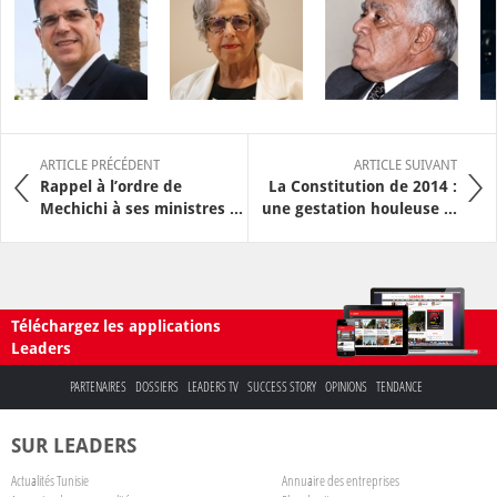
ARTICLE PRÉCÉDENT
ARTICLE SUIVANT
Rappel à l’ordre de
La Constitution de 2014 :
Mechichi à ses ministres ...
une gestation houleuse ...
Téléchargez les applications
Leaders
PARTENAIRES
DOSSIERS
LEADERS TV
SUCCESS STORY
OPINIONS
TENDANCE
SUR LEADERS
Actualités Tunisie
Annuaire des entreprises