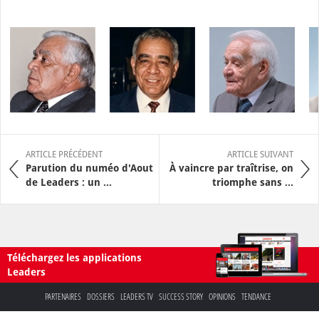
ARTICLE PRÉCÉDENT
ARTICLE SUIVANT
Parution du numéo d'Aout
À vaincre par traîtrise, on
de Leaders : un ...
triomphe sans ...
Téléchargez les applications
Leaders
PARTENAIRES
DOSSIERS
LEADERS TV
SUCCESS STORY
OPINIONS
TENDANCE