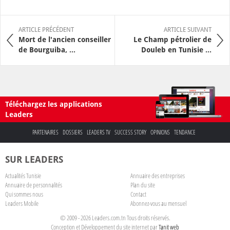
ARTICLE PRÉCÉDENT
ARTICLE SUIVANT
Mort de l'ancien conseiller
Le Champ pétrolier de
de Bourguiba, ...
Douleb en Tunisie ...
Téléchargez les applications
Leaders
PARTENAIRES
DOSSIERS
LEADERS TV
SUCCESS STORY
OPINIONS
TENDANCE
SUR LEADERS
Actualités Tunisie
Annuaire des entreprises
Annuaire de personnalités
Plan du site
Qui sommes nous
Contact
Leaders Mobile
Abonnez-vous au mensuel
© 2009 - 2026 Leaders.com.tn Tous droits réservés.
Conception et Développement du site internet par
Tanit web