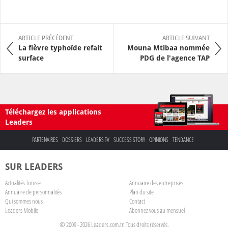
ARTICLE PRÉCÉDENT
ARTICLE SUIVANT
La fièvre typhoïde refait
Mouna Mtibaa nommée
surface
PDG de l'agence TAP
Téléchargez les applications
Leaders
PARTENAIRES
DOSSIERS
LEADERS TV
SUCCESS STORY
OPINIONS
TENDANCE
SUR LEADERS
Actualités Tunisie
Annuaire des entreprises
Annuaire de personnalités
Plan du site
Qui sommes nous
Contact
Leaders Mobile
Abonnez-vous au mensuel
© 2009 - 2026 Leaders.com.tn Tous droits réservés.