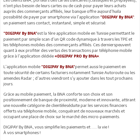
n’ont plus besoin de leurs cartes ou de cash pour payer leurs achats
auprès des commerçants affiliés, leur banque offre aujourd’huila
possibilité de payer par smartphone via l’application
:
"DIGIPAY By BNA"
un paiement sans contact, instantané, simple et sécurisé.
est la 1ère application mobile en Tunisie permettant le
"DIGIPAY By BNA"
paiement par simple scan d’un QR code dynamique à travers les TPE et
les téléphones mobiles des commerçants affiliés. Ces dernierspeuvent
quant à eux profiter des vertus des transactions par téléphonie mobile
grâce à l’application dédiée
.
«DIGIPAY PRO By BNA»
L’application mobile
permet aussi le paiement en
"DIGIPAY By BNA"
toute sécurité de certains facturiers notamment Tunisie Autoroute ou les
amendes Radar ; d’autres viendront s’y ajouter dans les tout prochains
jours.
Grâce au mobile paiement, la BNA conforte son choix et son
positionnement de banque de proximité, moderne et innovante, attirant
une nouvelle catégorie de clientèleséduite par les services financiers
offerts via téléphonie mobile, conquérant de nouveaux marchés et
occupant une place de choix sur le marché des micro-paiements.
DIGIPAY By BNA, vous simplifie les paiements et …… la vie !
À vos smartphones !