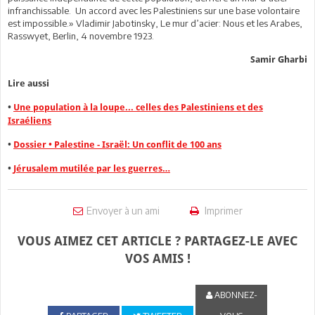
infranchissable. Un accord avec les Palestiniens sur une base volontaire
est impossible.» Vladimir Jabotinsky, Le mur d’acier: Nous et les Arabes,
Rasswyet, Berlin, 4 novembre 1923.
Samir Gharbi
Lire aussi
•
Une population à la loupe... celles des Palestiniens et des
Israéliens
•
Dossier • Palestine - Israël: Un conflit de 100 ans
•
Jérusalem mutilée par les guerres…
Envoyer à un ami
Imprimer
VOUS AIMEZ CET ARTICLE ? PARTAGEZ-LE AVEC
VOS AMIS !
ABONNEZ-