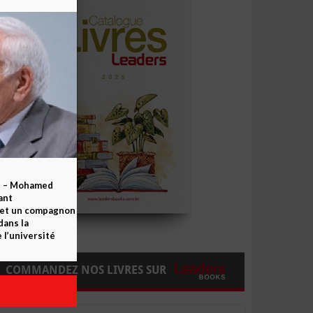
b – Mohamed
ant
 et un compagnon
dans la
 l’université
COMMANDEZ NOS LIVRES SUR