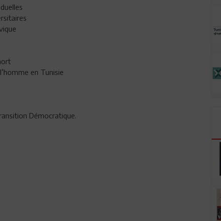
iduelles
rsitaires
ivique
e de mort
e l’homme en Tunisie
ransition Démocratique.