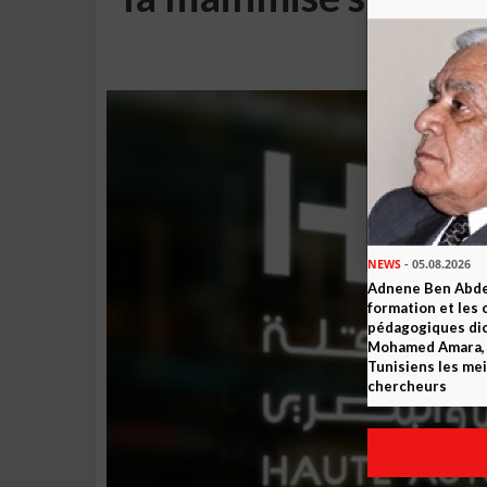
NEWS
- 05.08.2026
Adnene Ben Abde
formation et les 
pédagogiques dic
Mohamed Amara, o
Tunisiens les mei
chercheurs