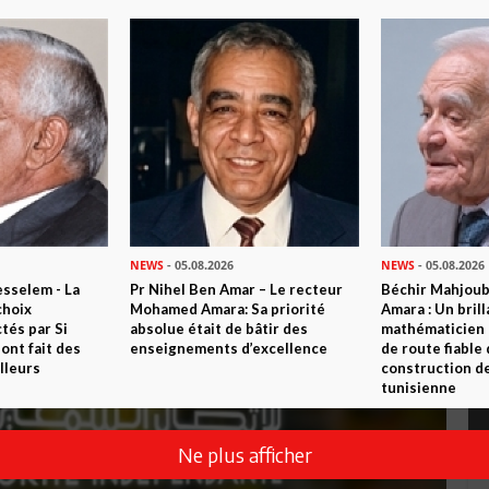
la loi
NEWS
- 05.08.2026
NEWS
- 05.08.2026
sselem - La
Pr Nihel Ben Amar – Le recteur
Béchir Mahjou
choix
Mohamed Amara: Sa priorité
Amara : Un brill
tés par Si
absolue était de bâtir des
mathématicien
nt fait des
enseignements d’excellence
de route fiable 
lleurs
construction de
tunisienne
Ne plus afficher