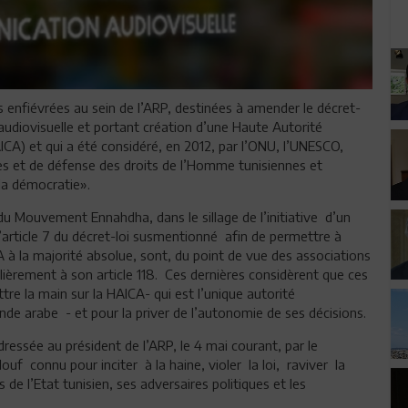
enfiévrées au sein de l’ARP, destinées à amender le décret-
n audiovisuelle et portant création d’une Haute Autorité
CA) et qui a été considéré, en 2012, par l’ONU, l’UNESCO,
les et de défense des droits de l’Homme tunisiennes et
la démocratie».
du Mouvement Ennahdha, dans le sillage de l’initiative d’un
l’article 7 du décret-loi susmentionné afin de permettre à
 à la majorité absolue, sont, du point de vue des associations
culièrement à son article 118. Ces dernières considèrent que ces
re la main sur la HAICA- qui est l’unique autorité
de arabe - et pour la priver de l’autonomie de ses décisions.
ressée au président de l’ARP, le 4 mai courant, par le
ouf connu pour inciter à la haine, violer la loi, raviver la
s de l’Etat tunisien, ses adversaires politiques et les