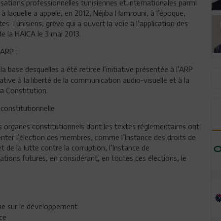
sations professionnelles tunisiennes et internationales parmi
s à laquelle a appelé, en 2012, Néjiba Hamrouni, à l’époque,
es Tunisiens, grève qui a ouvert la voie à l’application des
de la HAICA le 3 mai 2013.
’ARP :
la base desquelles a été retirée l’initiative présentée à l’ARP
tive à la liberté de la communication audio-visuelle et à la
la Constitution.
 constitutionnelle
es organes constitutionnels dont les textes réglementaires ont
enter l’élection des membres, comme l’Instance des droits de
de la lutte contre la corruption, l’Instance de
tions futures, en considérant, en toutes ces élections, le
he sur le développement
ce