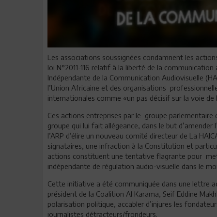
Les associations soussignées condamnent les actions 
loi N°2011-116 relatif à la liberté de la communicatio
Indépendante de la Communication Audiovisuelle (HAI
l’Union Africaine et des organisations professionnel
internationales comme «un pas décisif sur la voie de 
Ces actions entreprises par le groupe parlementaire 
groupe qui lui fait allégeance, dans le but d’amender 
l’ARP d’élire un nouveau comité directeur de La HAICA
signataires, une infraction à la Constitution et parti
actions constituent une tentative flagrante pour mett
indépendante de régulation audio-visuelle dans le mon
Cette initiative a été communiquée dans une lettre ad
président de la Coalition Al Karama, Seif Eddine Makhl
polarisation politique, accabler d’injures les fondateur
journalistes détracteurs/frondeurs.