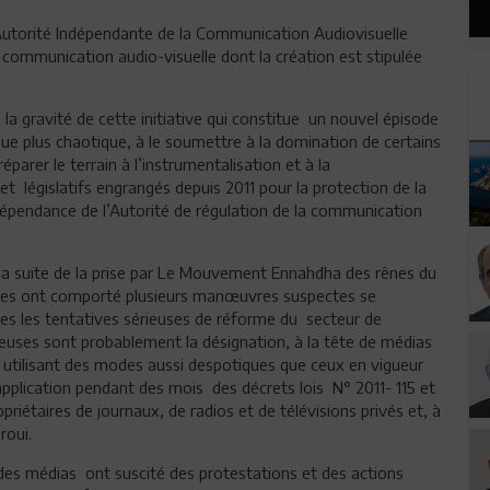
e Autorité Indépendante de la Communication Audiovisuelle
la communication audio-visuelle dont la création est stipulée
la gravité de cette initiative qui constitue un nouvel épisode
que plus chaotique, à le soumettre à la domination de certains
réparer le terrain à l’instrumentalisation et à la
 et législatifs engrangés depuis 2011 pour la protection de la
indépendance de l’Autorité de régulation de la communication
à la suite de la prise par Le Mouvement Ennahdha des rênes du
sodes ont comporté plusieurs manœuvres suspectes se
tes les tentatives sérieuses de réforme du secteur de
euses sont probablement la désignation, à la tête de médias
 utilisant des modes aussi despotiques que ceux en vigueur
’application pendant des mois des décrets lois N° 2011- 115 et
priétaires de journaux, de radios et de télévisions privés et, à
roui.
es médias ont suscité des protestations et des actions