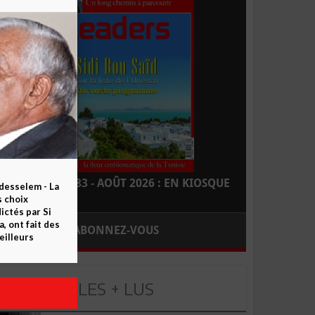
LEADERS N° 183 - AOÛT 2026 : EN KIOSQUE
esselem - La
s choix
ctés par Si
 ont fait des
ABONNEZ-VOUS
eilleurs
LES + LUS