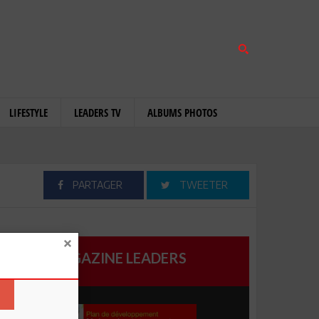
LIFESTYLE
LEADERS TV
ALBUMS PHOTOS
PARTAGER
TWEETER
MAGAZINE LEADERS