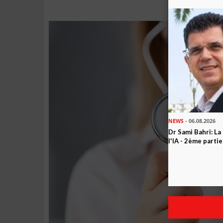
NEWS
- 06.08.2026
Dr Sami Bahri: La
l'IA - 2ème partie