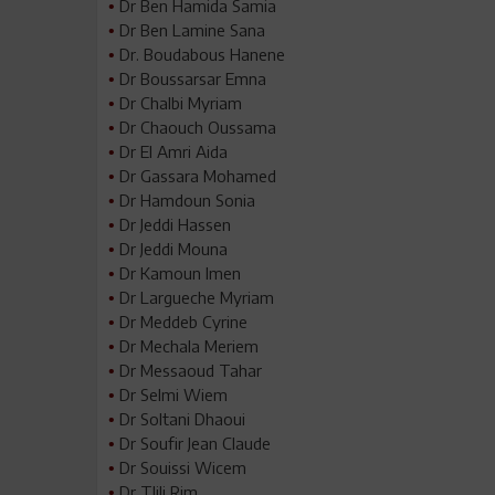
Dr Ben Hamida Samia
•
Dr Ben Lamine Sana
•
Dr. Boudabous Hanene
•
Dr Boussarsar Emna
•
Dr Chalbi Myriam
•
Dr Chaouch Oussama
•
Dr El Amri Aida
•
Dr Gassara Mohamed
•
Dr Hamdoun Sonia
•
Dr Jeddi Hassen
•
Dr Jeddi Mouna
•
Dr Kamoun Imen
•
Dr Largueche Myriam
•
Dr Meddeb Cyrine
•
Dr Mechala Meriem
•
Dr Messaoud Tahar
•
Dr Selmi Wiem
•
Dr Soltani Dhaoui
•
Dr Soufir Jean Claude
•
Dr Souissi Wicem
•
Dr Tlili Rim
•