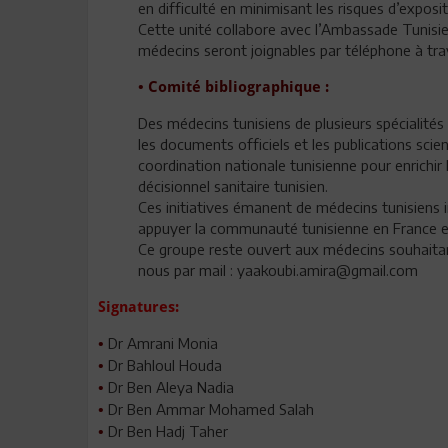
en difficulté en minimisant les risques d’exposi
Cette unité collabore avec l’Ambassade Tunisie 
médecins seront joignables par téléphone à tra
• Comité bibliographique :
Des médecins tunisiens de plusieurs spécialités
les documents officiels et les publications scie
coordination nationale tunisienne pour enrichi
décisionnel sanitaire tunisien.
Ces initiatives émanent de médecins tunisiens 
appuyer la communauté tunisienne en France e
Ce groupe reste ouvert aux médecins souhaitant 
nous par mail : yaakoubi.amira@gmail.com
Signatures:
Dr Amrani Monia
•
Dr Bahloul Houda
•
Dr Ben Aleya Nadia
•
Dr Ben Ammar Mohamed Salah
•
Dr Ben Hadj Taher
•