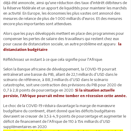
déjà été annoncée, ainsi qu'une réduction des taux d'intérêt débiteurs de
la Réserve fédérale et un apport de liquidités pour maintenir les marchés
en activité. En Europe, les économies les plus vastes ont annoncé des
mesures de relance de plus de 1 000 milliards d'euros. Et des mesures
encore plus importantes sont attendues.
Alors que les pays développés mettent en place des programmes pour
compenser les pertes de salaire des travailleurs qui restent chez eux
pour cause de distanciation sociale, un autre problème est apparu :
la
.
distanciation budgétaire
Réfléchissez un instant à ce que cela signifie pour l'Afrique.
Selon la Banque africaine de développement, la COVID-19 pourrait
entraînerait une baisse du PIB, allant de 22,1 milliards d’USD dans le
scénario de référence, à 88,3 milliards d’USD dans le scénario
catastrophe, soit une contraction des prévisions du PIB pour 2020 de
0,7 à 2,8 points de pourcentage en 2020.
Si la situation actuelle
persiste, l’Afrique pourrait même tomber en récession cette année.
Le choc de la COVID-19 réduira davantage la marge de manœuvre
budgétaire du continent, étant donné que les déficits budgétaires
devraient se creuser de 3,5 à 4,9 points de pourcentage et augmenter le
déficit de financement de l’Afrique de 110 à 154 milliards d’USD
supplémentaires en 2020.