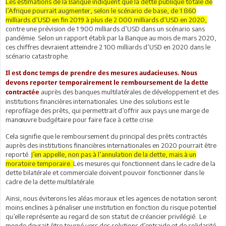
Les estimations de la Banque indiquent que la dette publique totale de
l’Afrique pourrait augmenter, selon le scénario de base, de 1 860
milliards d’USD en fin 2019 à plus de 2 000 milliards d’USD en 2020,
contre une prévision de 1 900 milliards d’USD dans un scénario sans
pandémie. Selon un rapport établi par la Banque au mois de mars 2020,
ces chiffres devraient atteindre 2 100 milliards d’USD en 2020 dans le
scénario catastrophe.
Il est donc temps de prendre des mesures audacieuses.
Nous
devons reporter temporairement le remboursement de la dette
auprès des banques multilatérales de développement et des
contractée
institutions financières internationales. Une des solutions est le
reprofilage des prêts, qui permettrait d’offrir aux pays une marge de
manœuvre budgétaire pour faire face à cette crise.
Cela signifie que le remboursement du principal des prêts contractés
auprès des institutions financières internationales en 2020 pourrait être
reporté.
J’en appelle, non pas à l’annulation de la dette, mais à un
moratoire temporaire.
Les mesures qui fonctionnent dans le cadre de la
dette bilatérale et commerciale doivent pouvoir fonctionner dans le
cadre de la dette multilatérale.
Ainsi, nous éviterons les aléas moraux et les agences de notation seront
moins enclines à pénaliser une institution en fonction du risque potentiel
qu’elle représente au regard de son statut de créancier privilégié. Le
monde devrait être tourné vers des solutions d’entraide et de solidarité,