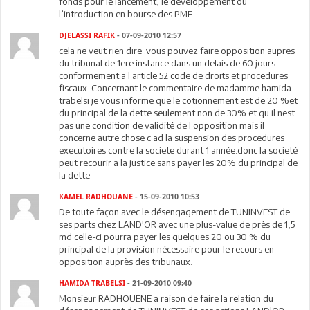
fonds pour le lancement, le développement ou
l’introduction en bourse des PME
DJELASSI RAFIK
- 07-09-2010 12:57
cela ne veut rien dire .vous pouvez faire opposition aupres
du tribunal de 1ere instance dans un delais de 60 jours
conformement a l article 52 code de droits et procedures
fiscaux .Concernant le commentaire de madamme hamida
trabelsi je vous informe que le cotionnement est de 20 %et
du principal de la dette seulement non de 30% et qu il nest
pas une condition de validité de l opposition mais il
concerne autre chose c ad la suspension des procedures
executoires contre la societe durant 1 année.donc la societé
peut recourir a la justice sans payer les 20% du principal de
la dette
KAMEL RADHOUANE
- 15-09-2010 10:53
De toute façon avec le désengagement de TUNINVEST de
ses parts chez LAND'OR avec une plus-value de près de 1,5
md celle-ci pourra payer les quelques 20 ou 30 % du
principal de la provision nécessaire pour le recours en
opposition auprès des tribunaux.
HAMIDA TRABELSI
- 21-09-2010 09:40
Monsieur RADHOUENE a raison de faire la relation du