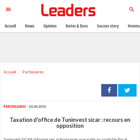
Accueil
News
Opinion
Notes & Docs
Success story
Homma
Accueil
Partenaires
PARTENAIRES
- 03.09.2010
Taxation d'office de Tuninvest sicar : recours en
opposition
Tuninvest SICAR informe ses actionnaires que suite au contrôle fiscal