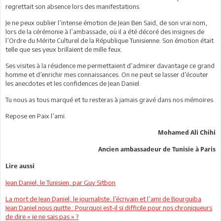
regrettait son absence lors des manifestations.
Je ne peux oublier l’intense émotion de Jean Ben Said, de son vrai nom,
lors de la cérémonie à l’ambassade, où il a été décoré des insignes de
l’Ordre du Mérite Culturel de la République Tunisienne. Son émotion était
telle que ses yeux brillaient de mille feux.
Ses visites à la résidence me permettaient d’admirer davantage ce grand
homme et d’enrichir mes connaissances. On ne peut se lasser d’écouter
les anecdotes et les confidences de Jean Daniel.
Tu nous as tous marqué et tu resteras à jamais gravé dans nos mémoires.
Repose en Paix l’ami.
Mohamed Ali Chihi
Ancien ambassadeur de Tunisie à Paris
Lire aussi
Jean Daniel, le Tunisien, par Guy Sitbon
La mort de Jean Daniel, le journaliste, l’écrivain et l’ami de Bourguiba
Jean Daniel nous quitte : Pourquoi est-il si difficile pour nos chroniqueurs
de dire « je ne sais pas » ?