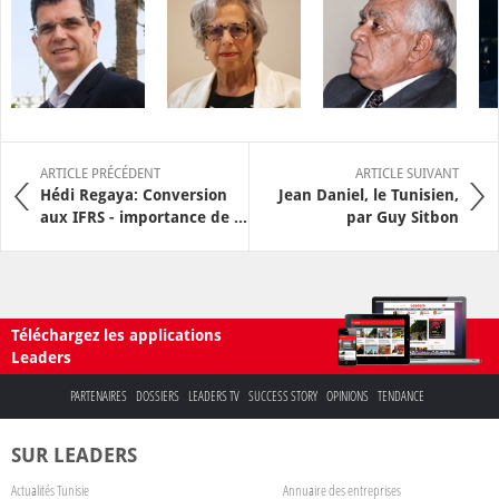
ARTICLE PRÉCÉDENT
ARTICLE SUIVANT
Hédi Regaya: Conversion
Jean Daniel, le Tunisien,
aux IFRS - importance de ...
par Guy Sitbon
Téléchargez les applications
Leaders
PARTENAIRES
DOSSIERS
LEADERS TV
SUCCESS STORY
OPINIONS
TENDANCE
SUR LEADERS
Actualités Tunisie
Annuaire des entreprises