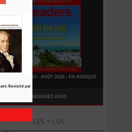
LEADERS N° 183 - AOÛT 2026 : EN KIOSQUE
nt: Revisité par
ABONNEZ-VOUS
LES + LUS