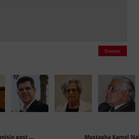
Envoyer
isie post ...
Mustapha Kamel Nab