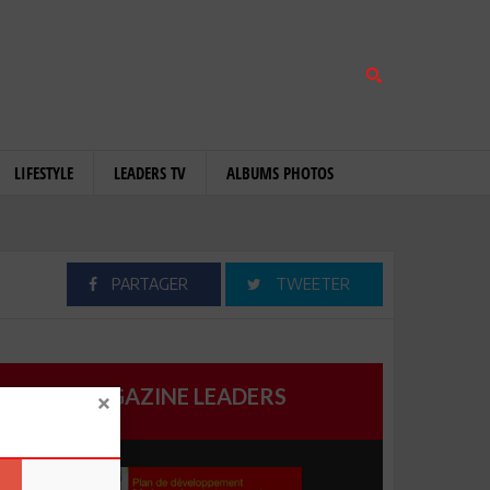
LIFESTYLE
LEADERS TV
ALBUMS PHOTOS
PARTAGER
TWEETER
MAGAZINE LEADERS