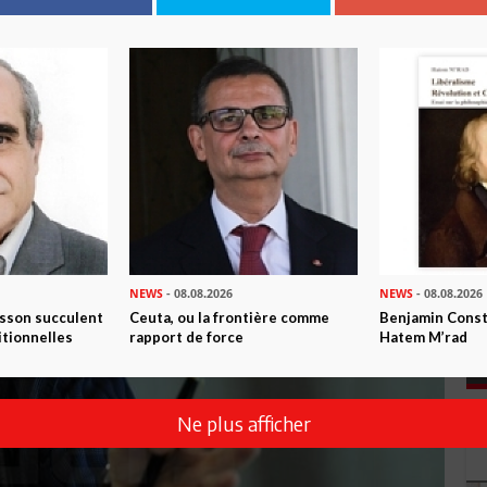
NEWS
- 08.08.2026
NEWS
- 08.08.2026
isson succulent
Ceuta, ou la frontière comme
Benjamin Consta
itionnelles
rapport de force
Hatem M’rad
Ne plus afficher