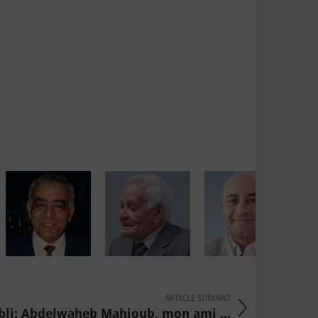
ARTICLE SUIVANT
li: Abdelwaheb Mahjoub, mon ami ...