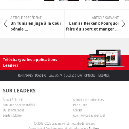
ARTICLE PRÉCÉDENT
ARTICLE SUIVANT
Un Tunisien juge à la Cour
Lamiss Kerkeni: Pourquoi
pénale ...
faire du sport et manger ...
Téléchargez les applications
Leaders
PARTENAIRES
DOSSIERS
LEADERS TV
SUCCESS STORY
OPINIONS
TENDANCE
SUR LEADERS
Actualités Tunisie
Annuaire des entreprises
Annuaire de personnalités
Plan du site
Qui sommes nous
Contact
Leaders Mobile
Abonnez-vous au mensuel
© 2009 - 2026 Leaders.com.tn Tous droits réservés.
Conception et Développement du site internet par
Tanit web