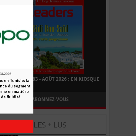
08.2026
LEADERS N° 183 - AOÛT 2026 : EN KIOSQUE
c en Tunisie: la
ence du segment
mme en matière
 de fluidité
ABONNEZ-VOUS
LES + LUS