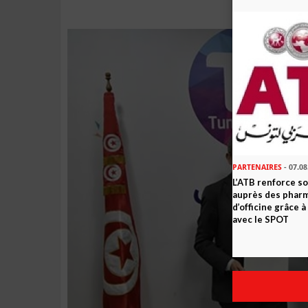
PARTENAIRES
- 07.08
L’ATB renforce 
auprès des phar
d’officine grâce 
avec le SPOT