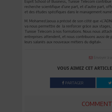
Esprit School of Business, Tunisie Telecom contribue
recherche scientifique d’une part, et d’autre part, of
et des études spécifiques dans le management numériq
M. Mohamed Jaoua a précisé de son côté que «L’ADN d
va nous permettre de la renforcer grâce aux stages, au
Tunisie Telecom à nos formations. Nous nous attach
entreprises attendent, et nous contribuons aussi de 
leurs salariés aux nouveaux métiers du digital».
Envoyer à u
VOUS AIMEZ CET ARTICLE
PARTAGER
COMMENTE