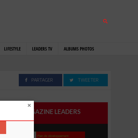
LIFESTYLE
LEADERS TV
ALBUMS PHOTOS
PARTAGER
TWEETER
MAGAZINE LEADERS