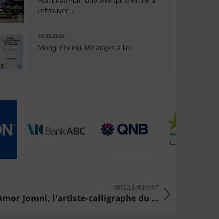
Hammam-Lif: Une ville qui cherche à
retrouver ...
10.03.2026
Mongi Chemli: Mélanges à lire
ARTICLE SUIVANT
Amor Jomni, l'artiste-calligraphe du ...