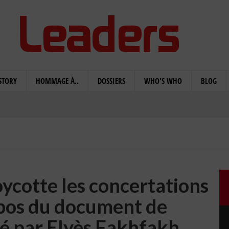
STORY
HOMMAGE À..
DOSSIERS
WHO'S WHO
BLOG
cotte les concertations
opos du document de
é par Elyès Fakhfakh