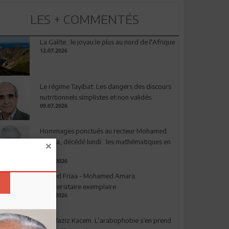
LES + COMMENTÉS
La Galite : le joyau le plus au nord de l'Afrique
12.07.2026
Le régime Tayibat: Les dangers des discours
nutritionnels simplistes et non validés
09.07.2026
Hommages ponctués au recteur Mohamed
Amara, décédé lundi : les mathématiques en
deuil
03.08.2026
Ahmed Friaa - Mohamed Amara:
l’Universitaire exemplaire
04.08.2026
Abdelaziz Kacem: L’arabophobie s’en prend