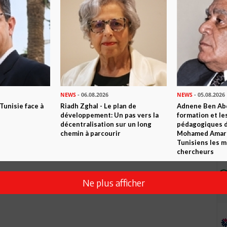
NEWS
- 06.08.2026
NEWS
- 05.08.2026
 Tunisie face à
Riadh Zghal - Le plan de
Adnene Ben Abd
développement: Un pas vers la
formation et le
décentralisation sur un long
pédagogiques di
chemin à parcourir
Mohamed Amara,
Tunisiens les m
chercheurs
Ne plus afficher