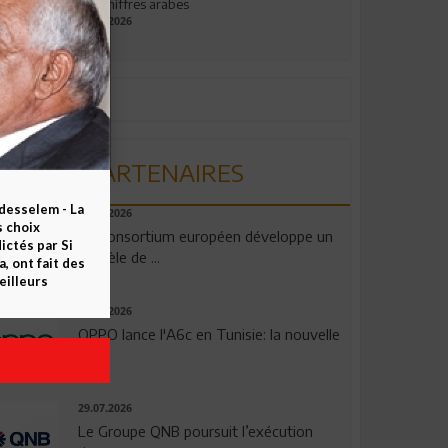
aux chiffres arabes
09.07.2026
PARTENAIRES
esselem - La
06.08.2026
s choix
Un consortium européen développe un
ctés par Si
modèle de ...
 ont fait des
eilleurs
04.08.2026
OPPO lance l'A6c en Tunisie: la nouvelle
...
29.07.2026
Le Groupe QNB poursuit l’exécution