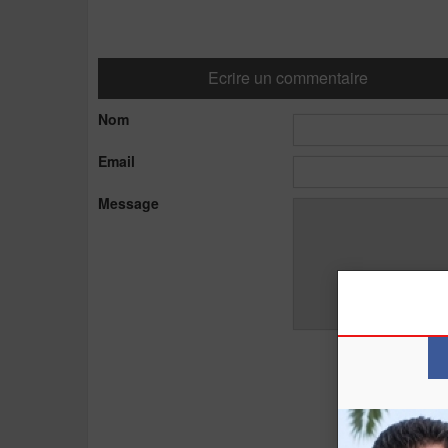
Ecrire un commentaire
Nom
Email
Message