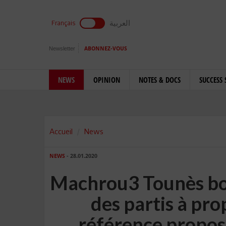
العربية
Français
Newsletter
ABONNEZ-VOUS
NEWS
OPINION
NOTES & DOCS
SUCCESS 
Accueil
News
NEWS
- 28.01.2020
Machrou3 Tounès boy
des partis à pr
référence propos