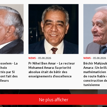
Vidéo)
NEWS
- 05.08.2026
NEWS
- 05.08.2026
sselem - La
Pr Nihel Ben Amar – Le recteur
Béchir Mahjou
choix
Mohamed Amara: Sa priorité
Amara : Un brill
tés par Si
absolue était de bâtir des
mathématicien
nt fait des
enseignements d’excellence
de route fiable 
lleurs
construction de
tunisienne
Ne plus afficher