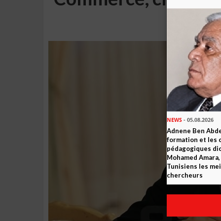
(
NEWS
- 05.08.2026
Adnene Ben Abde
formation et les 
pédagogiques dic
Mohamed Amara, o
Tunisiens les mei
chercheurs