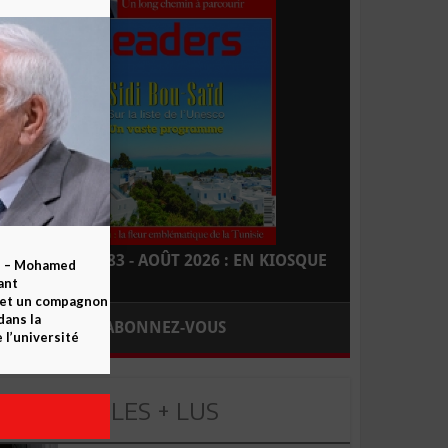
LEADERS N° 183 - AOÛT 2026 : EN KIOSQUE
b – Mohamed
ant
 et un compagnon
dans la
ABONNEZ-VOUS
 l’université
LES + LUS