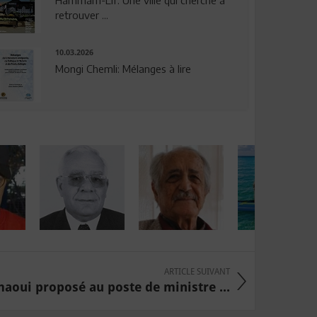
Hammam-Lif: Une ville qui cherche à
retrouver ...
10.03.2026
Mongi Chemli: Mélanges à lire
ARTICLE SUIVANT
aoui proposé au poste de ministre ...