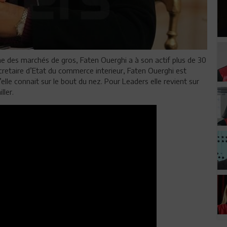
ne des marchés de gros, Faten Ouerghi a à son actif plus de 30
etaire d’Etat du commerce interieur, Faten Ouerghi est
lle connait sur le bout du nez. Pour Leaders elle revient sur
ller.