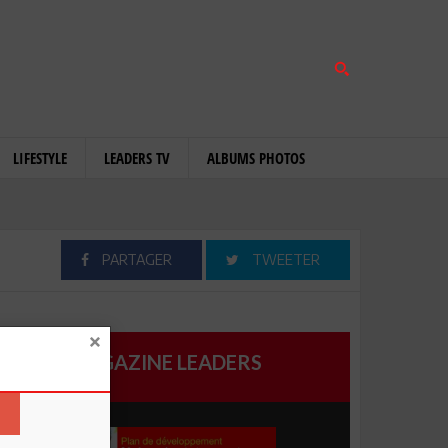
LIFESTYLE
LEADERS TV
ALBUMS PHOTOS
PARTAGER
TWEETER
MAGAZINE LEADERS