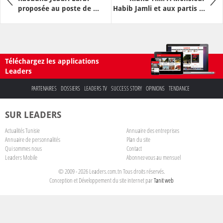
proposée au poste de ...
Habib Jamli et aux partis ...
Téléchargez les applications
Leaders
PARTENAIRES
DOSSIERS
LEADERS TV
SUCCESS STORY
OPINIONS
TENDANCE
SUR LEADERS
Actualités Tunisie
Annuaire des entreprises
Annuaire de personnalités
Plan du site
Qui sommes nous
Contact
Leaders Mobile
Abonnez-vous au mensuel
© 2009 - 2026 Leaders.com.tn Tous droits réservés.
Conception et Développement du site internet par
Tanit web