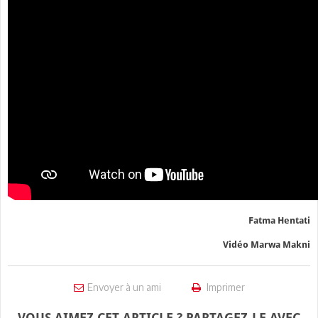
Fatma Hentati
Vidéo Marwa Makni
Envoyer à un ami
Imprimer
VOUS AIMEZ CET ARTICLE ? PARTAGEZ-LE AVEC