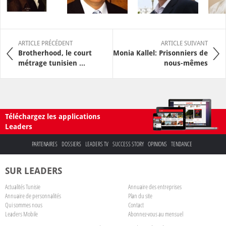
ARTICLE PRÉCÉDENT
ARTICLE SUIVANT
Brotherhood, le court
Monia Kallel: Prisonniers de
métrage tunisien ...
nous-mêmes
Téléchargez les applications
Leaders
PARTENAIRES
DOSSIERS
LEADERS TV
SUCCESS STORY
OPINIONS
TENDANCE
SUR LEADERS
Actualités Tunisie
Annuaire des entreprises
Annuaire de personnalités
Plan du site
Qui sommes nous
Contact
Leaders Mobile
Abonnez-vous au mensuel