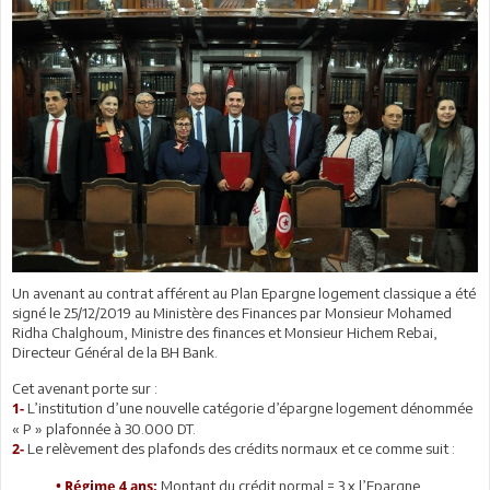
Un avenant au contrat afférent au Plan Epargne logement classique a été
signé le 25/12/2019 au Ministère des Finances par Monsieur Mohamed
Ridha Chalghoum, Ministre des finances et Monsieur Hichem Rebai,
Directeur Général de la BH Bank.
Cet avenant porte sur :
L’institution d’une nouvelle catégorie d’épargne logement dénommée
1-
« P » plafonnée à 30.000 DT.
Le relèvement des plafonds des crédits normaux et ce comme suit :
2-
Montant du crédit normal = 3 x l’Epargne
• Régime 4 ans: