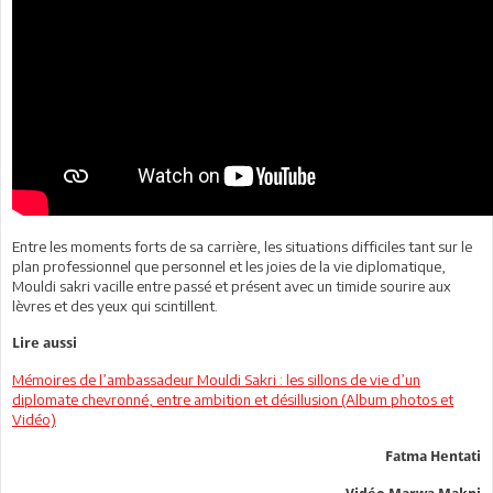
Entre les moments forts de sa carrière, les situations difficiles tant sur le
plan professionnel que personnel et les joies de la vie diplomatique,
Mouldi sakri vacille entre passé et présent avec un timide sourire aux
lèvres et des yeux qui scintillent.
Lire aussi
Mémoires de l’ambassadeur Mouldi Sakri : les sillons de vie d’un
diplomate chevronné, entre ambition et désillusion (Album photos et
Vidéo)
Fatma Hentati