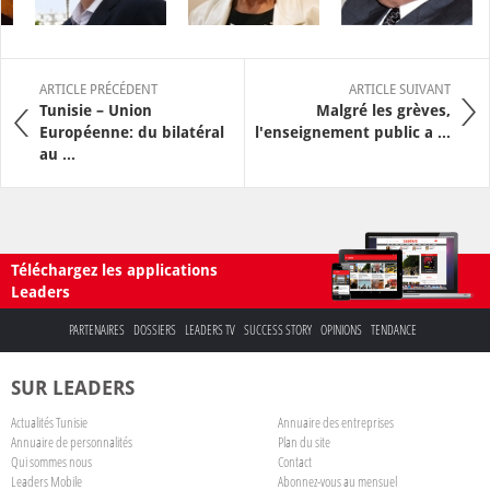
ARTICLE PRÉCÉDENT
ARTICLE SUIVANT
Tunisie – Union
Malgré les grèves,
Européenne: du bilatéral
l'enseignement public a ...
au ...
Téléchargez les applications
Leaders
PARTENAIRES
DOSSIERS
LEADERS TV
SUCCESS STORY
OPINIONS
TENDANCE
SUR LEADERS
Actualités Tunisie
Annuaire des entreprises
Annuaire de personnalités
Plan du site
Qui sommes nous
Contact
Leaders Mobile
Abonnez-vous au mensuel