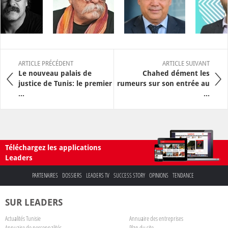
ARTICLE PRÉCÉDENT
ARTICLE SUIVANT
Le nouveau palais de
Chahed dément les
justice de Tunis: le premier
rumeurs sur son entrée au
...
...
Téléchargez les applications
Leaders
PARTENAIRES
DOSSIERS
LEADERS TV
SUCCESS STORY
OPINIONS
TENDANCE
SUR LEADERS
Actualités Tunisie
Annuaire des entreprises
Annuaire de personnalités
Plan du site