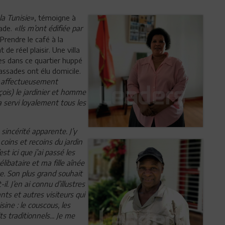
la Tunisie»
, témoigne à
sade.
«Ils m’ont édifiée par
 Prendre le café à la
e réel plaisir. Une villa
es dans ce quartier huppé
assades ont élu domicile.
e affectueusement
çois) le jardinier et homme
a servi loyalement tous les
sincérité apparente. J’y
 coins et
recoins du jardin
st ici que j’ai passé les
élibataire et ma fille aînée
te. Son plus grand souhait
-il. J’en ai connu d’illustres
ts et autres visiteurs qui
sine : le couscous, les
s traditionnels... Je me