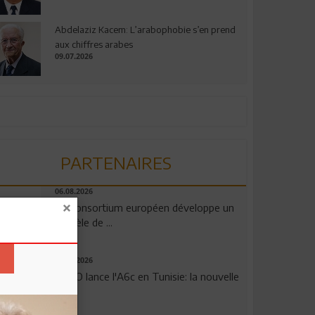
Abdelaziz Kacem: L’arabophobie s’en prend
aux chiffres arabes
09.07.2026
PARTENAIRES
06.08.2026
Un consortium européen développe un
modèle de ...
04.08.2026
OPPO lance l'A6c en Tunisie: la nouvelle
...