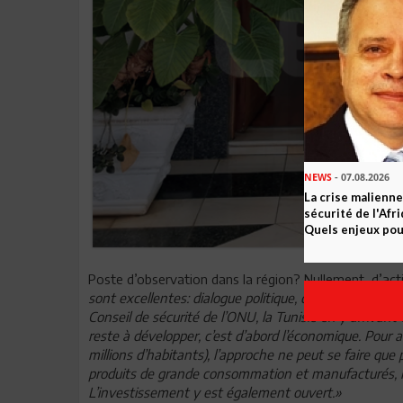
NEWS
- 07.08.2026
La crise malienne
sécurité de l'Afr
Quels enjeux pour
Poste d’observation dans la région? Nullement, d’act
sont excellentes: dialogue politique, concertations e
Conseil de sécurité de l’ONU, la Tunisie en y arrivan
reste à développer, c’est d’abord l’économique. Pour 
millions d’habitants), l’approche ne peut se faire qu
produits de grande consommation et manufacturés, l
L’investissement y est également ouvert.»