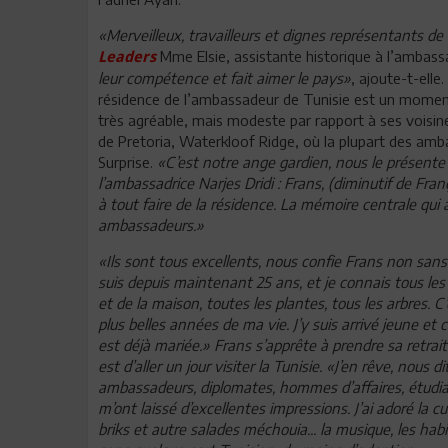
«Merveilleux, travailleurs et dignes représentants de 
Mme Elsie, assistante historique à l’ambas
Leaders
leur compétence et fait aimer le pays»
, ajoute-t-elle.
résidence de l’ambassadeur de Tunisie est un moment d
très agréable, mais modeste par rapport à ses voisin
de Pretoria, Waterkloof Ridge, où la plupart des amb
Surprise.
«C’est notre ange gardien, nous le présent
l’ambassadrice Narjes Dridi : Frans, (diminutif de Fran
à tout faire de la résidence. La mémoire centrale qui 
ambassadeurs.»
«Ils sont tous excellents, nous confie Frans non sans 
suis depuis maintenant 25 ans, et je connais tous les
et de la maison, toutes les plantes, tous les arbres. C’e
plus belles années de ma vie. J’y suis arrivé jeune et c
est déjà mariée.» Frans s’apprête à prendre sa retrai
est d’aller un jour visiter la Tunisie. «J’en rêve, nous dit
ambassadeurs, diplomates, hommes d’affaires, étudian
m’ont laissé d’excellentes impressions. J’ai adoré la cui
briks et autre salades méchouia... la musique, les habit