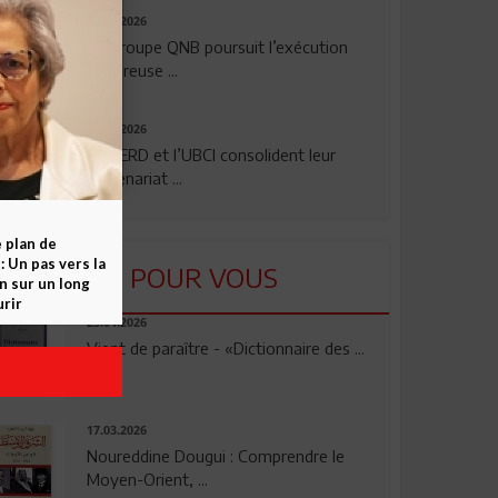
29.07.2026
Le Groupe QNB poursuit l’exécution
rigoureuse ...
24.07.2026
La BERD et l’UBCI consolident leur
partenariat ...
e plan de
 Un pas vers la
LU POUR VOUS
n sur un long
rir
23.04.2026
Vient de paraître - «Dictionnaire des ...
17.03.2026
Noureddine Dougui : Comprendre le
Moyen-Orient, ...