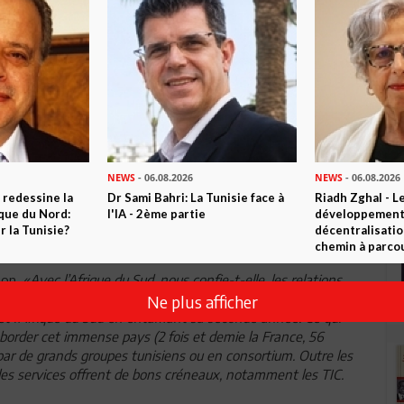
NEWS
- 06.08.2026
NEWS
- 06.08.2026
 redessine la
Dr Sami Bahri: La Tunisie face à
Riadh Zghal - L
ique du Nord:
l'IA - 2ème partie
développement:
 la Tunisie?
décentralisatio
chemin à parcou
ion.
«Avec l’Afrique du Sud, nous confie-t-elle, les relations
t contacts continus. Tous deux, nous siègerons en 2020 au
Ne plus afficher
t et l’Afrique du Sud en entamant sa seconde année. Ce qui
aborder cet immense pays (2 fois et demie la France, 56
e par de grands groupes tunisiens ou en consortium. Outre les
es services offrent de bons créneaux, notamment les TIC.