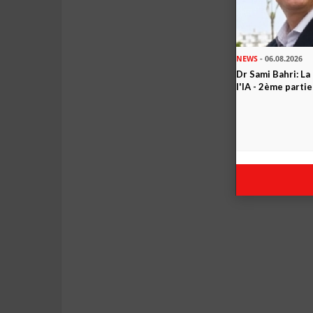
NEWS
- 06.08.2026
Dr Sami Bahri: La
l'IA - 2ème partie