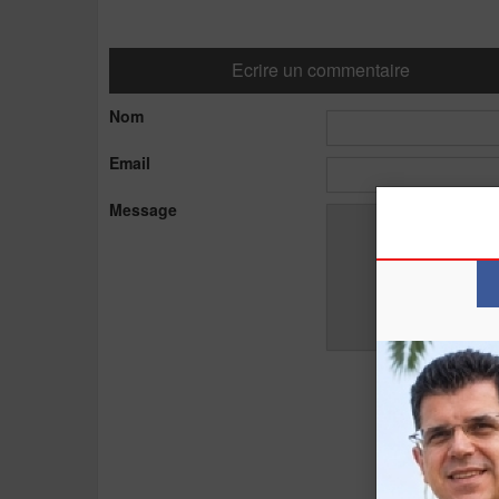
Ecrire un commentaire
Nom
Email
Message