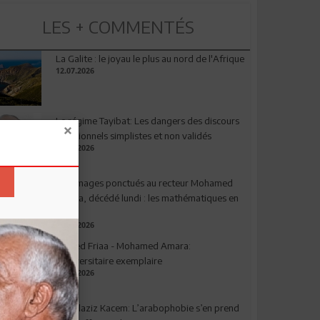
LES + COMMENTÉS
La Galite : le joyau le plus au nord de l'Afrique
12.07.2026
Le régime Tayibat: Les dangers des discours
nutritionnels simplistes et non validés
09.07.2026
Hommages ponctués au recteur Mohamed
Amara, décédé lundi : les mathématiques en
deuil
03.08.2026
Ahmed Friaa - Mohamed Amara:
l’Universitaire exemplaire
04.08.2026
Abdelaziz Kacem: L’arabophobie s’en prend