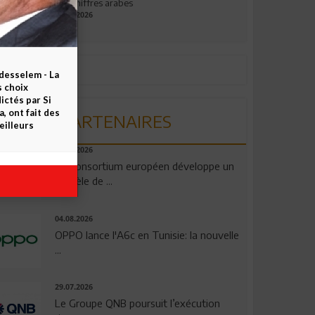
aux chiffres arabes
09.07.2026
esselem - La
s choix
ctés par Si
 ont fait des
PARTENAIRES
eilleurs
06.08.2026
Un consortium européen développe un
modèle de ...
04.08.2026
OPPO lance l'A6c en Tunisie: la nouvelle
...
29.07.2026
Le Groupe QNB poursuit l’exécution