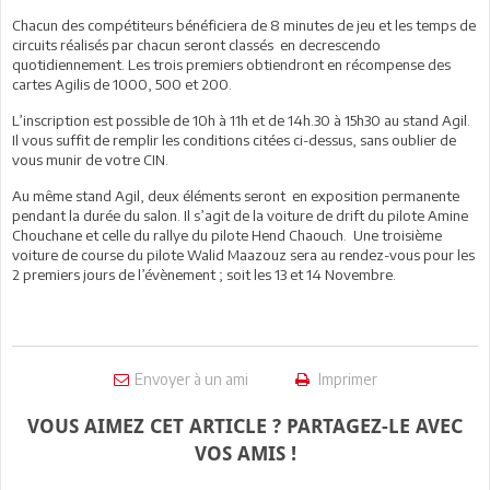
Chacun des compétiteurs bénéficiera de 8 minutes de jeu et les temps de
circuits réalisés par chacun seront classés en decrescendo
quotidiennement. Les trois premiers obtiendront en récompense des
cartes Agilis de 1000, 500 et 200.
L’inscription est possible de 10h à 11h et de 14h.30 à 15h30 au stand Agil.
Il vous suffit de remplir les conditions citées ci-dessus, sans oublier de
vous munir de votre CIN.
Au même stand Agil, deux éléments seront en exposition permanente
pendant la durée du salon. Il s’agit de la voiture de drift du pilote Amine
Chouchane et celle du rallye du pilote Hend Chaouch. Une troisième
voiture de course du pilote Walid Maazouz sera au rendez-vous pour les
2 premiers jours de l’évènement ; soit les 13 et 14 Novembre.
Envoyer à un ami
Imprimer
VOUS AIMEZ CET ARTICLE ? PARTAGEZ-LE AVEC
VOS AMIS !