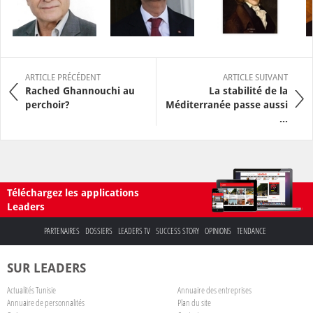
ARTICLE PRÉCÉDENT
ARTICLE SUIVANT
Rached Ghannouchi au
La stabilité de la
perchoir?
Méditerranée passe aussi
...
Téléchargez les applications
Leaders
PARTENAIRES
DOSSIERS
LEADERS TV
SUCCESS STORY
OPINIONS
TENDANCE
SUR LEADERS
Actualités Tunisie
Annuaire des entreprises
Annuaire de personnalités
Plan du site