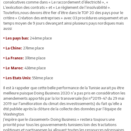
consécutives comme dans « Le raccordement d’électricité », «
L’exécution des contrats » et « Le règlement de l’insolvabilité ».
Toutefois,nous devons être fier d’être dans le TOP 20 des pays pour le
critère « Création des entreprises » avec 03 procédures uniquement et un
temps moyen de 9 jours devançant ainsi plusieurs pays nordiques mais
aussi:
24ème place
• Les pays bas:
27ème place
• La Chine:
37ème place
• La France:
43ème place
• Le Maroc:
55ème place
• Les Etats Unis:
Il est à rappeler que cette belle performance de la Tunisie aurait pu être
meilleure puisque Doing Business 2020 n’a pas pris en considération les
amendements apportés par la loi transversale (loi n°2019-47 du 29 mai
2019 sur l'amélioration du climat des investissements) du fait qu’elle a
été publiée après la clôture de la collecte des données par l’équipe de
Washington.
J’espère que le classement« Doing Business » restera toujours une
priorité pour tous les gouvernements tunisiens loin des tractations
politiques et partisanesen lui allouant toutes les ressources nécessaires