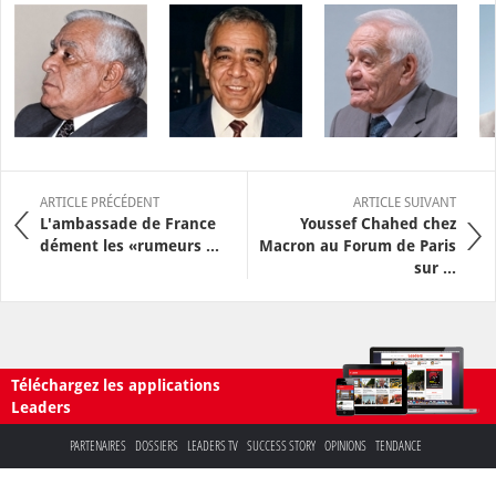
ARTICLE PRÉCÉDENT
ARTICLE SUIVANT
L'ambassade de France
Youssef Chahed chez
dément les «rumeurs ...
Macron au Forum de Paris
sur ...
Téléchargez les applications
Leaders
PARTENAIRES
DOSSIERS
LEADERS TV
SUCCESS STORY
OPINIONS
TENDANCE