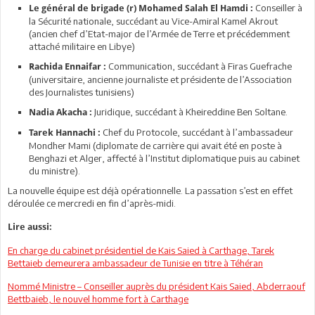
Conseiller à
Le général de brigade (r) Mohamed Salah El Hamdi
:
la Sécurité nationale, succédant au Vice-Amiral Kamel Akrout
(ancien chef d’Etat-major de l’Armée de Terre et précédemment
attaché militaire en Libye)
Communication, succédant à Firas Guefrache
Rachida Ennaifar :
(universitaire, ancienne journaliste et présidente de l’Association
des Journalistes tunisiens)
Juridique, succédant à Kheireddine Ben Soltane.
Nadia Akacha :
Chef du Protocole, succédant à l’ambassadeur
Tarek Hannachi :
Mondher Mami (diplomate de carrière qui avait été en poste à
Benghazi et Alger, affecté à l’Institut diplomatique puis au cabinet
du ministre).
La nouvelle équipe est déjà opérationnelle. La passation s’est en effet
déroulée ce mercredi en fin d’après-midi.
Lire aussi:
En charge du cabinet présidentiel de Kais Saied à Carthage, Tarek
Bettaieb demeurera ambassadeur de Tunisie en titre à Téhéran
Nommé Ministre – Conseiller auprès du président Kais Saied, Abderraouf
Bettbaieb, le nouvel homme fort à Carthage