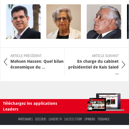
ARTICLE PRÉCÉDENT
ARTICLE SUIVANT
Mohsen Hassen: Quel bilan
En charge du cabinet
économique du ...
présidentiel de Kais Saied
...
Téléchargez les applications
Leaders
PARTENAIRES
DOSSIERS
LEADERS TV
SUCCESS STORY
OPINIONS
TENDANCE