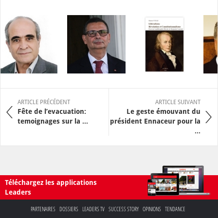
ARTICLE PRÉCÉDENT
ARTICLE SUIVANT
Fête de l’evacuation:
Le geste émouvant du
temoignages sur la ...
président Ennaceur pour la
...
Téléchargez les applications
Leaders
PARTENAIRES
DOSSIERS
LEADERS TV
SUCCESS STORY
OPINIONS
TENDANCE