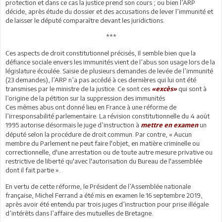
protection et dans ce cas la justice prend son cours ; ou bien l’ARP
décide, après étude du dossier et des accusations de lever l’immunité et
de laisser le député comparaître devant les juridictions.
***
Ces aspects de droit constitutionnel précisés, Il semble bien que la
défiance sociale envers les immunités vient de l’abus son usage lors de la
législature écoulée. Saisie de plusieurs demandes de levée de l’immunité
(23 demandes), l’ARP n’a pas accédé à ces dernières qui lui ont été
transmises par le ministre de la justice. Ce sont ces
qui sont à
«excès»
l’origine de la pétition sur la suppression des immunités
Ces mêmes abus ont donné lieu en France à une réforme de
l’irresponsabilité parlementaire. La révision constitutionnelle du 4 août
1995 autorise désormais le juge d’instruction à
un
mettre en examen
député selon la procédure de droit commun. Par contre, « Aucun
membre du Parlement ne peut faire l'objet, en matière criminelle ou
correctionnelle, d'une arrestation ou de toute autre mesure privative ou
restrictive de liberté qu'avec l'autorisation du Bureau de l'assemblée
dont il fait partie ».
En vertu de cette réforme, le Président de l’Assemblée nationale
française, Michel Ferrand a été mis en examen le 16 septembre 2019,
après avoir été entendu par trois juges d’instruction pour prise illégale
d’intérêts dans l’affaire des mutuelles de Bretagne.