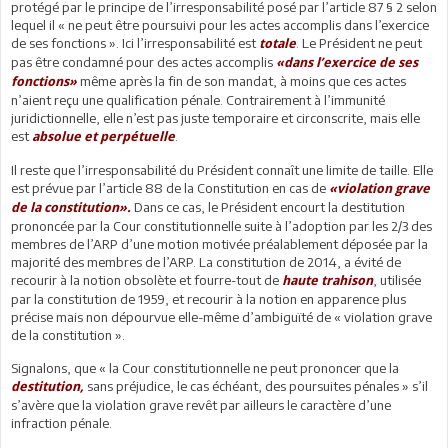
protégé par le principe de l’irresponsabilité posé par l’article 87 § 2 selon
lequel il « ne peut être poursuivi pour les actes accomplis dans l’exercice
de ses fonctions ». Ici l’irresponsabilité est
. Le Président ne peut
totale
pas être condamné pour des actes accomplis
«dans l’exercice de ses
même après la fin de son mandat, à moins que ces actes
fonctions»
n’aient reçu une qualification pénale. Contrairement à l’immunité
juridictionnelle, elle n’est pas juste temporaire et circonscrite, mais elle
est
.
absolue et perpétuelle
Il reste que l’irresponsabilité du Président connaît une limite de taille. Elle
est prévue par l’article 88 de la Constitution en cas de
«violation grave
Dans ce cas, le Président encourt la destitution
de la constitution».
prononcée par la Cour constitutionnelle suite à l’adoption par les 2/3 des
membres de l’ARP d’une motion motivée préalablement déposée par la
majorité des membres de l’ARP. La constitution de 2014, a évité de
recourir à la notion obsolète et fourre-tout de
, utilisée
haute trahison
par la constitution de 1959, et recourir à la notion en apparence plus
précise mais non dépourvue elle-même d’ambiguïté de « violation grave
de la constitution ».
Signalons, que « la Cour constitutionnelle ne peut prononcer que la
sans préjudice, le cas échéant, des poursuites pénales » s’il
destitution,
s’avère que la violation grave revêt par ailleurs le caractère d’une
infraction pénale.