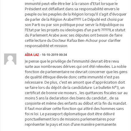
immunité peut-elle être lier à la raison d'Etat lorsque le
Président est défaillant dans sa responsabilité envers le
peuple ou les peuples de la Région lorsqu'il s'agit d'évoquer
de parler de la Région Arabe?????. Le Député est choisi par
son Parti ou par son politique pour servir la République ou
l'Etat par les projets ou ideologies d'un parti ??????Le statut
du Parlement Arabe avec ses députes ont besoin de faire
cette lecture du Docteur Rafaa Ben-Achour pour clarifier
responsabilité et mission.
AÏDA LAZ
- 16-10-2019 00:34
Je pense que le privilège de l'immunité devrait être revu
suite aux nombreuses dérives qui ont été relevées. La noble
fonction de parlementaire ne devrait concerner que les gens
de qualité éthique élevée donc cette immunité n'est pas
nécessaire. De plus, c'est en amont que d'appréciation doit
se faire lors du dépôt de la candidature: Le bulletin N°3, un
certificat de bonne vie moeurs , les quittances fiscales sur au
moins 5 ans la declaration des biens du candidat , de sa
conjointe et même des enfants au début et la fin du mandat.
Il faut moraliser cette fonction qui attiré des hommes sans
foi ni loi. Le passeport diplomatique doit être délivré
ponctuellement lors de missions parlementaires pour
représenter le pays et non d'une manière permanente.