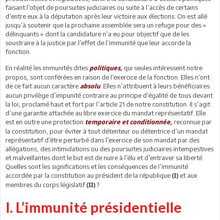
faisant l’objet de poursuites judiciaires ou suite à l’accès de certains
d’entre eux à la députation après leur victoire aux élections. On est allé
jusqu’à soutenir que la prochaine assemblée sera un refuge pour des «
délinquants » dont la candidature n’a eu pour objectif que de les
soustraire à la justice par l’effet de l’immunité que leur accorde la
fonction.
En réalité les immunités dites
qui seules intéressent notre
politiques,
propos, sont conférées en raison de l’exercice de la fonction. Elles n’ont
de ce fait aucun caractère
. Elles n’attribuent à leurs bénéficiaires
absolu
aucun privilège d’impunité contraire au principe d’égalité de tous devant
la loi, proclamé haut et fort par l’article 21 de notre constitution. Il s’agit
d’une garantie attachée au libre exercice du mandat représentatif. Elle
est en outre une protection
reconnue par
temporaire et conditionnée,
la constitution, pour éviter à tout détenteur ou détentrice d’un mandat
représentatif d’être perturbé dans l’exercice de son mandat par des
allégations, des intimidations ou des poursuites judiciaires intempestives
et malveillantes dont le but est de nuire à l’élu et d’entraver sa liberté
Quelles sont les significations et les conséquences de l’immunité
accordée par la constitution au président de la république
et aux
(I)
membres du corps législatif
?
(II)
I. L’immunité présidentielle