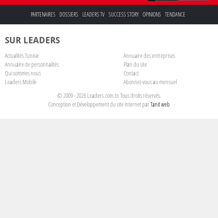
PARTENAIRES
DOSSIERS
LEADERS TV
SUCCESS STORY
OPINIONS
TENDANCE
SUR LEADERS
Actualités Tunisie
Annuaire des entreprises
Annuaire de personnalités
Plan du site
Qui sommes nous
Contact
Leaders Mobile
Abonnez-vous au mensuel
© 2009 - 2026 Leaders.com.tn Tous droits réservés.
Conception et Développement du site internet par
Tanit web