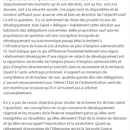
objectivement les montants qu’ils ont dérobés, soit au fisc, soit à la
douane, soit à la sécurité sociale. Ces juges sont-ils disponibles et en
nombre suffisant pour avancer vite et bien en direction de l’objectif visé?
Là est la question. Il y va autrement du choix des projets locaux de
développement. Kaïs Saïed « délègue » habilement cette décision aux
habitants des délégations concernées. Belle proposition sauf que les
populations en question ont une conception tronquée du
développement socioéconomique puisqu’elles le limitent à
l’infrastructure de base et à la dotation en plus d’emplois administratifs.
Or tout indique que ce qui différencie fondamentalement une région
relativement développée d’une région en retard de développement est
la répartition sectorielle de l’emploi (moins d’emplois administratifs et
plus d’emplois directement productifs dans le secondaire et le tertiaire).
Quant à l’auto-arbitrage préconisé, il requiert un minimum de
compétence et de hauteur de vue, qualités que les élus des délégations
n’auront nécessairement pas. Même l’Etat et l’Administration centrale
ont montré par le passé qu’ils n’arrivaient pas à arbitrer
convenablement.
Il n’y a pas de raison objective pour douter de la bonne foi de Kaïs Saïed.
Cependant, ses conceptions en ce qui concerne le développement
régional et les moyens de le financer inquiètent parce qu’elles sont
inadaptées ou obsolètes, qu’elles éliminent l’Etat de la chaîne de décision
et qu’elles encouragent l’imprécation et la surenchère. Quant au
relèvement économique de l’Allemagne après la Seconde Guerre