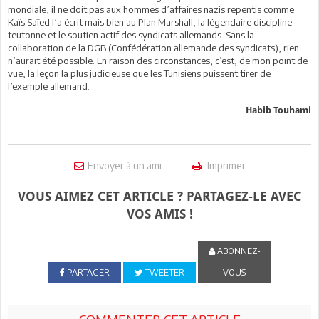
mondiale, il ne doit pas aux hommes d’affaires nazis repentis comme
Kaïs Saïed l’a écrit mais bien au Plan Marshall, la légendaire discipline
teutonne et le soutien actif des syndicats allemands. Sans la
collaboration de la DGB (Confédération allemande des syndicats), rien
n’aurait été possible. En raison des circonstances, c’est, de mon point de
vue, la leçon la plus judicieuse que les Tunisiens puissent tirer de
l’exemple allemand.
Habib Touhami
Envoyer à un ami
Imprimer
VOUS AIMEZ CET ARTICLE ? PARTAGEZ-LE AVEC
VOS AMIS !
ABONNEZ-
PARTAGER
TWEETER
VOUS