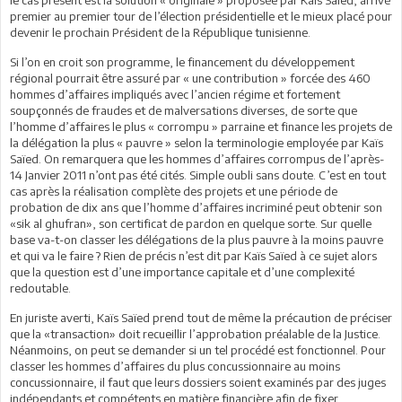
premier au premier tour de l’élection présidentielle et le mieux placé pour
devenir le prochain Président de la République tunisienne.
Si l’on en croit son programme, le financement du développement
régional pourrait être assuré par « une contribution » forcée des 460
hommes d’affaires impliqués avec l’ancien régime et fortement
soupçonnés de fraudes et de malversations diverses, de sorte que
l’homme d’affaires le plus « corrompu » parraine et finance les projets de
la délégation la plus « pauvre » selon la terminologie employée par Kaïs
Saïed. On remarquera que les hommes d’affaires corrompus de l’après-
14 Janvier 2011 n’ont pas été cités. Simple oubli sans doute. C’est en tout
cas après la réalisation complète des projets et une période de
probation de dix ans que l’homme d’affaires incriminé peut obtenir son
«sik al ghufran», son certificat de pardon en quelque sorte. Sur quelle
base va-t-on classer les délégations de la plus pauvre à la moins pauvre
et qui va le faire ? Rien de précis n’est dit par Kaïs Saïed à ce sujet alors
que la question est d’une importance capitale et d’une complexité
redoutable.
En juriste averti, Kaïs Saïed prend tout de même la précaution de préciser
que la «transaction» doit recueillir l’approbation préalable de la Justice.
Néanmoins, on peut se demander si un tel procédé est fonctionnel. Pour
classer les hommes d’affaires du plus concussionnaire au moins
concussionnaire, il faut que leurs dossiers soient examinés par des juges
indépendants et compétents en matière financière afin de fixer