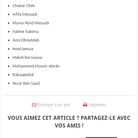
Chaker Chihi
Afifa Messadi
Monia Abid Messadi
Fakher hakima
Anis ElMeddeb
Imed Jemaa
Mehdi Barssaoui
Mohammed Mounir elariki
RabaaJedidi
Nizar Ben Saad
Envoyer à un ami
Imprimer
VOUS AIMEZ CET ARTICLE ? PARTAGEZ-LE AVEC
VOS AMIS !