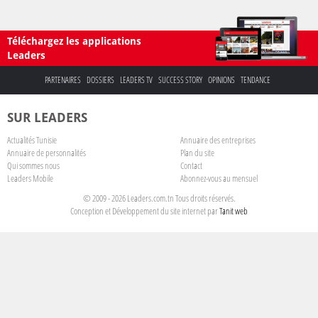
Téléchargez les applications
Leaders
PARTENAIRES
DOSSIERS
LEADERS TV
SUCCESS STORY
OPINIONS
TENDANCE
SUR LEADERS
Actualités Tunisie
Annuaire des entreprises
Annuaire de personnalités
Plan du site
Qui sommes nous
Contact
Leaders Mobile
Abonnez-vous au mensuel
© 2009 - 2026 Leaders.com.tn Tous droits réservés.
Conception et Développement du site internet par
Tanit web