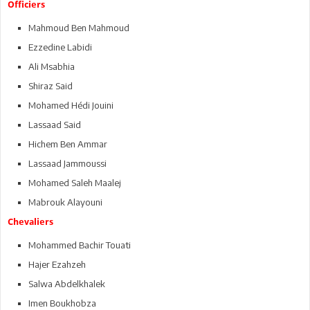
Officiers
Mahmoud Ben Mahmoud
Ezzedine Labidi
Ali Msabhia
Shiraz Said
Mohamed Hédi Jouini
Lassaad Said
Hichem Ben Ammar
Lassaad Jammoussi
Mohamed Saleh Maalej
Mabrouk Alayouni
Chevaliers
Mohammed Bachir Touati
Hajer Ezahzeh
Salwa Abdelkhalek
Imen Boukhobza