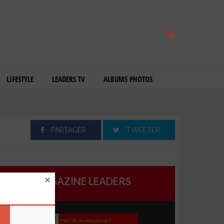
LIFESTYLE
LEADERS TV
ALBUMS PHOTOS
PARTAGER
TWEETER
MAGAZINE LEADERS