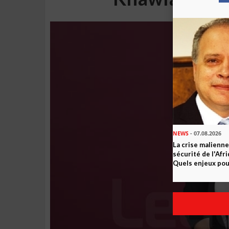
NEWS
- 07.08.2026
La crise malienne
sécurité de l'Afr
Quels enjeux pour