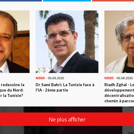
NEWS
- 06.08.2026
NEWS
- 06.08.2026
 redessine la
Dr Sami Bahri: La Tunisie face à
Riadh Zghal - L
ique du Nord:
l'IA - 2ème partie
développement:
 la Tunisie?
décentralisatio
chemin à parcou
Ne plus afficher