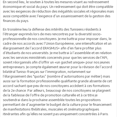
En second lieu, le soutien à toutes les mesures visant au redressement
économique et social du pays. Un redressement qui doit être compatible
avec les exigences de réduction des inégalités sociales et régionales mais
aussi compatible avec l’exigence d’un assainissement de la gestion des
finances du pays.
En troisième lieu la défense des intérêts des Tunisiens résidents à
l’étranger exprimés lors de mes rencontres par la diversité socio-
professionnelle de nos concitoyens. Je me battrai pour imposer dans, le
cadre de nos accords avec l’Union Européenne, une intensification et un
élargissement de l’accord ERASMUS+ afin d’en faire profiter plus
d’étudiants de nos universités. Je me battrai à l’assemblée et en relation
avec les services ministériels concernés pour que les services de l’API,
soient réorganisés afin d’offrir un «un guichet unique» pour nos jeunes
entrepreneurs. Je compte également œuvrer pour la révision de l’accord
bilatéral Tuniso-français sur l’immigration, notamment sur
l’élargissement des “quotas” (nombre d’autorisations par métier) mais
aussi sur la formation professionnelle qualifiante grande absente de cet
accord sachant que peu de nos concitoyens accèdent à ces formations
de la 2e chance. Par ailleurs, beaucoup de nos concitoyens se plaignent
de la faiblesse de l’offre de promotion culturelle et à ce titre je
soutiendrai dans la prochaine assemblée toutes les propositions
permettant de d’augmenter le budget de la culture pour le financement
de manifestations théâtrales, musicales et cinématographiques
itinérantes afin qu’elles ne soient pas uniquement concentrées à Paris.