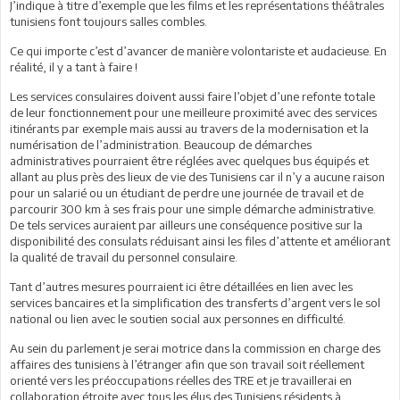
J’indique à titre d’exemple que les films et les représentations théâtrales
tunisiens font toujours salles combles.
Ce qui importe c’est d’avancer de manière volontariste et audacieuse. En
réalité, il y a tant à faire !
Les services consulaires doivent aussi faire l’objet d’une refonte totale
de leur fonctionnement pour une meilleure proximité avec des services
itinérants par exemple mais aussi au travers de la modernisation et la
numérisation de l’administration. Beaucoup de démarches
administratives pourraient être réglées avec quelques bus équipés et
allant au plus près des lieux de vie des Tunisiens car il n’y a aucune raison
pour un salarié ou un étudiant de perdre une journée de travail et de
parcourir 300 km à ses frais pour une simple démarche administrative.
De tels services auraient par ailleurs une conséquence positive sur la
disponibilité des consulats réduisant ainsi les files d’attente et améliorant
la qualité de travail du personnel consulaire.
Tant d’autres mesures pourraient ici être détaillées en lien avec les
services bancaires et la simplification des transferts d’argent vers le sol
national ou lien avec le soutien social aux personnes en difficulté.
Au sein du parlement je serai motrice dans la commission en charge des
affaires des tunisiens à l’étranger afin que son travail soit réellement
orienté vers les préoccupations réelles des TRE et je travaillerai en
collaboration étroite avec tous les élus des Tunisiens résidents à