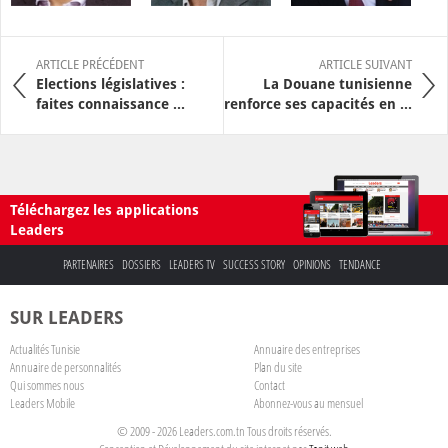
ARTICLE PRÉCÉDENT
ARTICLE SUIVANT
Elections législatives :
La Douane tunisienne
faites connaissance ...
renforce ses capacités en ...
Téléchargez les applications
Leaders
PARTENAIRES
DOSSIERS
LEADERS TV
SUCCESS STORY
OPINIONS
TENDANCE
SUR LEADERS
Actualités Tunisie
Annuaire des entreprises
Annuaire de personnalités
Plan du site
Qui sommes nous
Contact
Leaders Mobile
Abonnez-vous au mensuel
© 2009 - 2026 Leaders.com.tn Tous droits réservés.