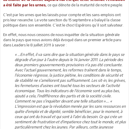
ce qui dénote de la maturité de notre peuple.
a été faite par les urnes,
C’est par les urnes que les laissés pour compte et les sans-emplois ont
pris leur revanche. Le vote sanction du 15 septembre a balayé la classe
politique dans son ensemble. C’est le choc! Espérons qu’il soit salvateur.
En effet, nous nous cessons de nous inquiéter de la situation générale
dans le pays que nous avions déjà évoqué dans un premier article paru
dans Leaders le 8 juillet 2011 à savoir :
« …En effet, il va sans dire que la situation générale dans le pays se
dégrade d'un jour à l'autre depuis le 14 Janvier 2011. La période des
deux premiers gouvernements provisoires n'a pas été concluante.
Avec l'actuel gouvernement, les reformes traînent dans le temps,
l'économie régresse, la justice piétine, les conditions de sécurité et
de stabilité ne s'améliorent pas suffisamment. Les sit-in, les grèves,
les fermetures d'usines ont touché tous les secteurs de l’activité
économique. Tous les indicateurs de l'économie sont au plus bas,
ajouté a cela, l'indifférence des partis et de la société civile.
Comment ne pas s'inquiéter devant une telle situation »…. «
L'impression est que la révolution menée par les sans ressources en
quête d'emploi et de dignité, semble bénéficier, pour le moment, à
ceux qui ont du travail et qui sont à l'abri du besoin. Ce qui crée un
sentiment de frustration et d'impatience chez tout le monde, et plus
particulièrement chez les jeunes. Par ailleurs, cette jeunesse