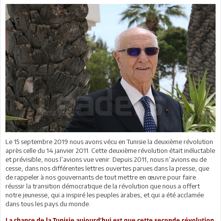
Le 15 septembre 2019 nous avons vécu en Tunisie la deuxième révolution
après celle du 14 janvier 2011. Cette deuxième révolution était inéluctable
et prévisible, nous l’avions vue venir. Depuis 2011, nous n’avions eu de
cesse, dans nos différentes lettres ouvertes parues dans la presse, que
de rappeler à nos gouvernants de tout mettre en œuvre pour faire
réussir la transition démocratique de la révolution que nous a offert
notre jeunesse, qui a inspiré les peuples arabes, et qui a été acclamée
dans tous les pays du monde.
La chance de la Tunisie aujourd’hui est que cette seconde révolution